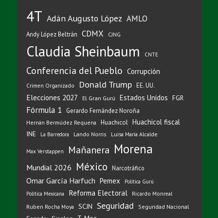
4T
Adán Augusto López
AMLO
CDMX
Andy López Beltrán
CJNG
Claudia Sheinbaum
CNTE
Conferencia del Pueblo
Corrupción
Donald Trump
EE. UU.
Crimen Organizado
Elecciones 2027
Estados Unidos
FGR
El Gran Gurú
Fórmula 1
Gerardo Fernández Noroña
Huachicol fiscal
Huachicol
Hernán Bermúdez Requena
INE
Lando Norris
Luisa María Alcalde
La Barredora
Morena
Mañanera
Max Verstappen
México
Mundial 2026
Narcotráfico
Omar García Harfuch
Pemex
Política Gurú
Reforma Electoral
Ricardo Monreal
Política Mexicana
Seguridad
SCJN
Ruben Rocha Moya
Seguridad Nacional