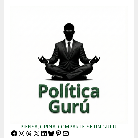
PIENSA, OPINA, COMPARTE. SÉ UN GURÚ.
Facebook
Instagram
Threads
X
LinkedIn
Bluesky
Pinterest
Correo electrónico