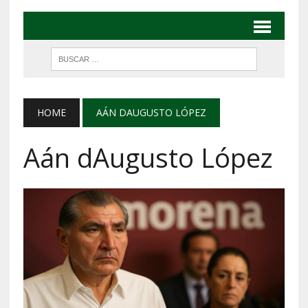
HOME
AÁN DAUGUSTO LÓPEZ
Aán dAugusto López