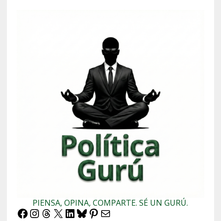
PIENSA, OPINA, COMPARTE. SÉ UN GURÚ.
Facebook
Instagram
Threads
X
LinkedIn
Bluesky
Pinterest
Correo electrónico