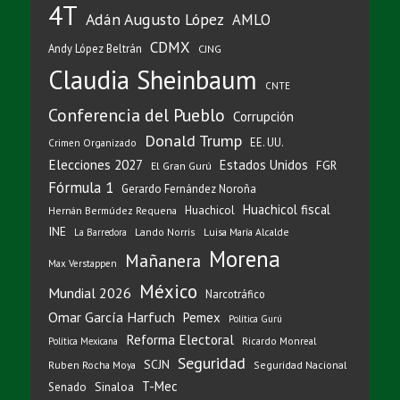
4T
Adán Augusto López
AMLO
CDMX
Andy López Beltrán
CJNG
Claudia Sheinbaum
CNTE
Conferencia del Pueblo
Corrupción
Donald Trump
EE. UU.
Crimen Organizado
Elecciones 2027
Estados Unidos
FGR
El Gran Gurú
Fórmula 1
Gerardo Fernández Noroña
Huachicol fiscal
Huachicol
Hernán Bermúdez Requena
INE
Lando Norris
Luisa María Alcalde
La Barredora
Morena
Mañanera
Max Verstappen
México
Mundial 2026
Narcotráfico
Omar García Harfuch
Pemex
Política Gurú
Reforma Electoral
Ricardo Monreal
Política Mexicana
Seguridad
SCJN
Ruben Rocha Moya
Seguridad Nacional
T-Mec
Sinaloa
Senado