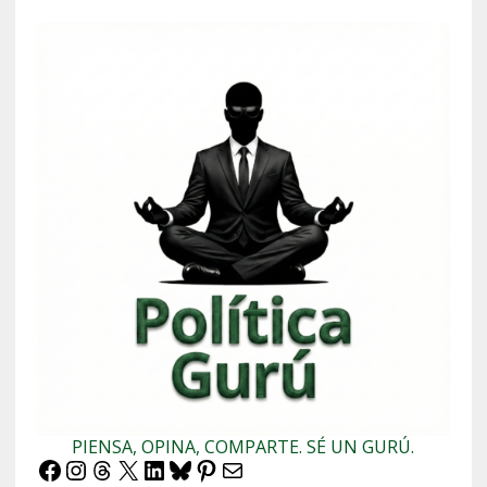
PIENSA, OPINA, COMPARTE. SÉ UN GURÚ.
Facebook
Instagram
Threads
X
LinkedIn
Bluesky
Pinterest
Correo electrónico