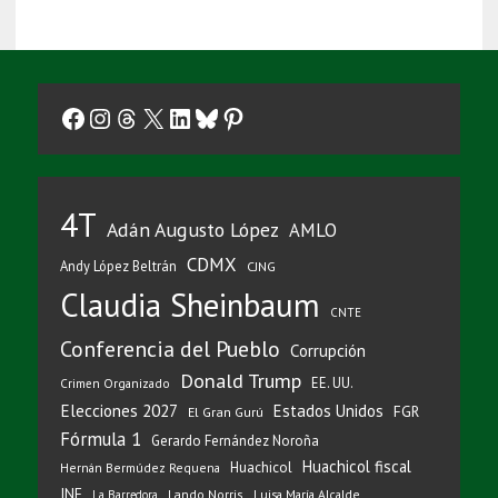
Facebook
Instagram
Threads
X
LinkedIn
Bluesky
Pinterest
4T
Adán Augusto López
AMLO
CDMX
Andy López Beltrán
CJNG
Claudia Sheinbaum
CNTE
Conferencia del Pueblo
Corrupción
Donald Trump
EE. UU.
Crimen Organizado
Elecciones 2027
Estados Unidos
FGR
El Gran Gurú
Fórmula 1
Gerardo Fernández Noroña
Huachicol fiscal
Huachicol
Hernán Bermúdez Requena
INE
Lando Norris
Luisa María Alcalde
La Barredora