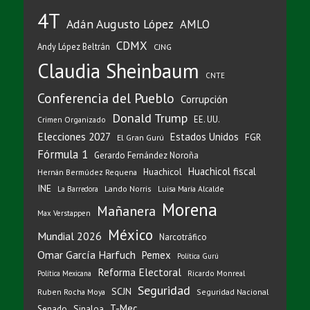
4T
Adán Augusto López
AMLO
CDMX
Andy López Beltrán
CJNG
Claudia Sheinbaum
CNTE
Conferencia del Pueblo
Corrupción
Donald Trump
EE. UU.
Crimen Organizado
Elecciones 2027
Estados Unidos
FGR
El Gran Gurú
Fórmula 1
Gerardo Fernández Noroña
Huachicol fiscal
Huachicol
Hernán Bermúdez Requena
INE
Lando Norris
Luisa María Alcalde
La Barredora
Morena
Mañanera
Max Verstappen
México
Mundial 2026
Narcotráfico
Omar García Harfuch
Pemex
Política Gurú
Reforma Electoral
Ricardo Monreal
Política Mexicana
Seguridad
SCJN
Ruben Rocha Moya
Seguridad Nacional
T-Mec
Sinaloa
Senado