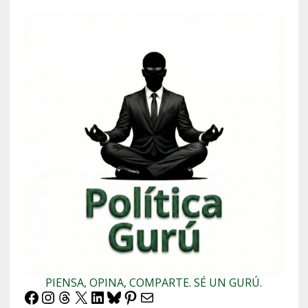
PIENSA, OPINA, COMPARTE. SÉ UN GURÚ.
Facebook
Instagram
Threads
X
LinkedIn
Bluesky
Pinterest
Correo electrónico