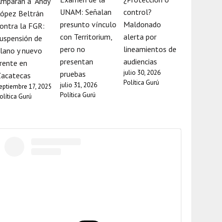
mparan a “Andy”
UNAM: Señalan
control?
ópez Beltrán
presunto vínculo
Maldonado
ontra la FGR:
con Territorium,
alerta por
uspensión de
pero no
lineamientos de
lano y nuevo
presentan
audiencias
rente en
julio 30, 2026
pruebas
Zacatecas
Política Gurú
julio 31, 2026
eptiembre 17, 2025
Política Gurú
olítica Gurú