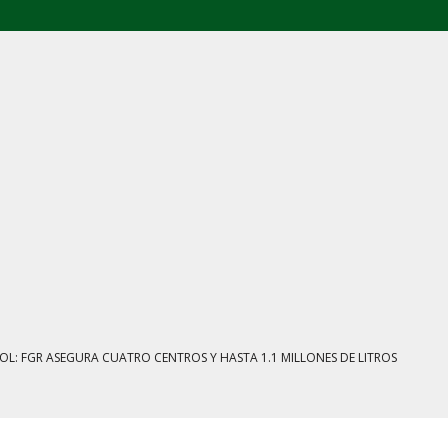
E AGOSTO: CINCO FRENTES BAJO EXAMEN
IENTRAS EL HUACHICOL FISCAL GOLPEA SU IMAGEN
ESTACIÓN, VIVIENDA Y DEBATE SOBRE LAS AUDIENCIAS