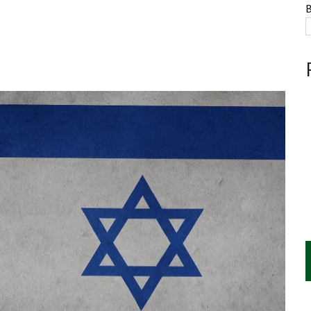
NTE, HUACHICOL INDUSTRIAL Y UNA LEY BAJO CERO
B
AMEN DE LA UNAM MARCAN LA JORNADA
A CUATRO CENTROS Y HASTA 1.1 MILLONES DE LITROS