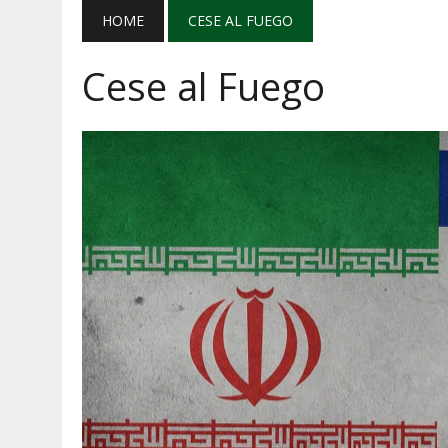
AGOSTO 5, 2026
|
EL GRAN GURÚ: BECAS CON REMITE
HOME
CESE AL FUEGO
AGOSTO 5, 2026
|
TRANSPARENCIA, HUACHICOL Y EX
Cese al Fuego
AGOSTO 5, 2026
|
GOLPE AL HUACHICOL: FGR ASEGUR