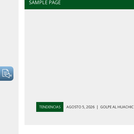
SAMPLE PAGE
TENDENCIAS
AGOSTO 4, 2026
|
MAÑANERA DEL 4 D
AGOSTO 5, 2026
|
HARFUCH RESPALDA A LA MARINA M
AGOSTO 5, 2026
|
MAÑANERA DEL 5 DE AGOSTO: REFOR