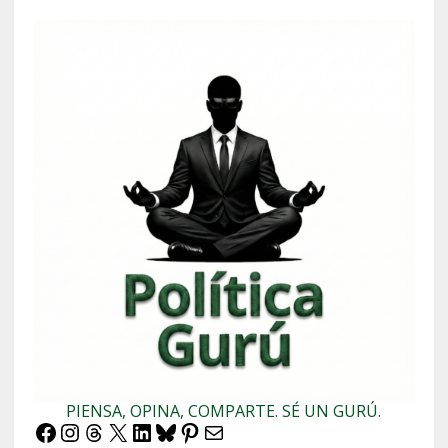
PIENSA, OPINA, COMPARTE. SÉ UN GURÚ.
Facebook
Instagram
Threads
X
LinkedIn
Bluesky
Pinterest
Correo electrónico