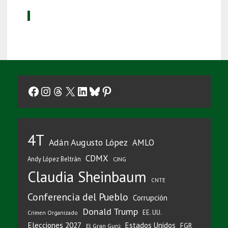
Facebook
Instagram
Threads
X
LinkedIn
Bluesky
Pinterest
4T
Adán Augusto López
AMLO
CDMX
Andy López Beltrán
CJNG
Claudia Sheinbaum
CNTE
Conferencia del Pueblo
Corrupción
Donald Trump
EE. UU.
Crimen Organizado
Elecciones 2027
Estados Unidos
FGR
El Gran Gurú