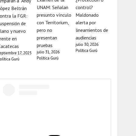
mparan a “Andy”
UNAM: Señalan
control?
ópez Beltrán
presunto vínculo
Maldonado
ontra la FGR:
con Territorium,
alerta por
uspensión de
pero no
lineamientos de
lano y nuevo
presentan
audiencias
rente en
julio 30, 2026
pruebas
Zacatecas
Política Gurú
julio 31, 2026
eptiembre 17, 2025
Política Gurú
olítica Gurú