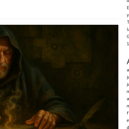
d
E
y
T
l
G
1
j
j
a
f
d