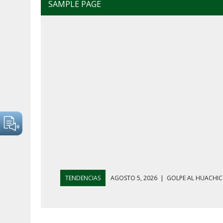
SAMPLE PAGE
TENDENCIAS
AGOSTO 4, 2026
|
MAÑANERA DEL 4 D
AGOSTO 5, 2026
|
HARFUCH RESPALDA A LA MARINA M
AGOSTO 5, 2026
|
MAÑANERA DEL 5 DE AGOSTO: REFOR