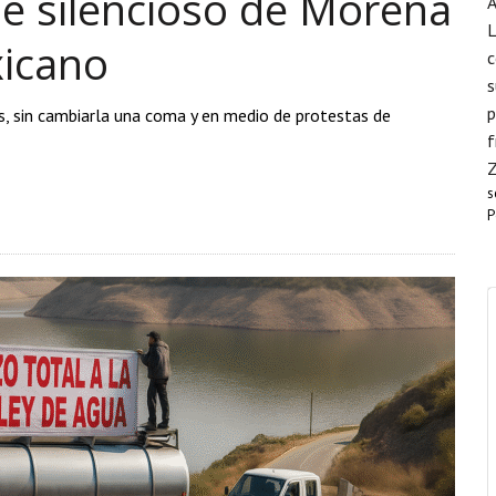
pe silencioso de Morena
A
L
xicano
c
s
p
s, sin cambiarla una coma y en medio de protestas de
f
s
P