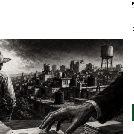
NTE, HUACHICOL INDUSTRIAL Y UNA LEY BAJO CERO
B
AMEN DE LA UNAM MARCAN LA JORNADA
A CUATRO CENTROS Y HASTA 1.1 MILLONES DE LITROS