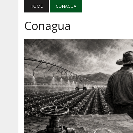
AGOSTO 5, 2026
|
EL GRAN GURÚ: BECAS CON REMITE
HOME
CONAGUA
AGOSTO 5, 2026
|
TRANSPARENCIA, HUACHICOL Y EX
Conagua
AGOSTO 5, 2026
|
GOLPE AL HUACHICOL: FGR ASEGUR