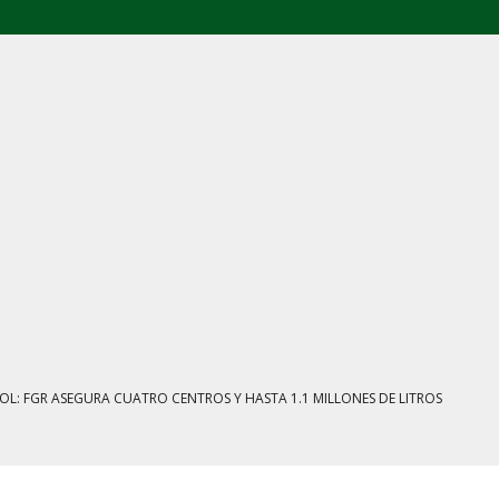
E AGOSTO: CINCO FRENTES BAJO EXAMEN
IENTRAS EL HUACHICOL FISCAL GOLPEA SU IMAGEN
ESTACIÓN, VIVIENDA Y DEBATE SOBRE LAS AUDIENCIAS