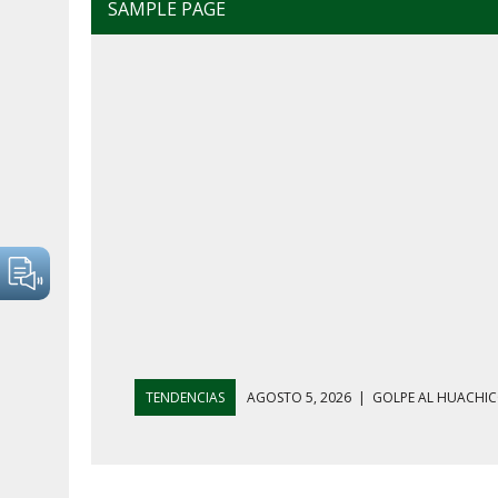
SAMPLE PAGE
TENDENCIAS
AGOSTO 4, 2026
|
MAÑANERA DEL 4 D
AGOSTO 5, 2026
|
HARFUCH RESPALDA A LA MARINA M
AGOSTO 5, 2026
|
MAÑANERA DEL 5 DE AGOSTO: REFOR