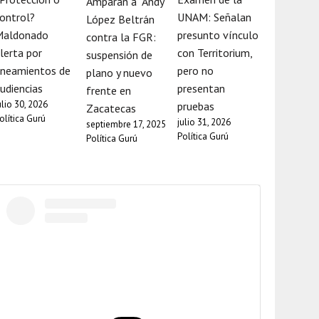
Amparan a “Andy”
ontrol?
UNAM: Señalan
López Beltrán
Maldonado
presunto vínculo
contra la FGR:
lerta por
con Territorium,
suspensión de
ineamientos de
pero no
plano y nuevo
udiencias
presentan
frente en
ulio 30, 2026
pruebas
Zacatecas
olítica Gurú
julio 31, 2026
septiembre 17, 2025
Política Gurú
Política Gurú