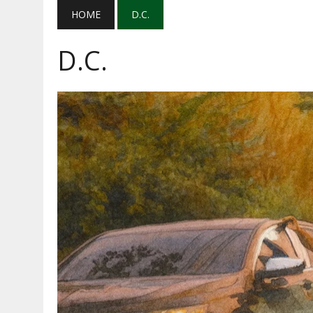
AGOSTO 5, 2026
|
EL GRAN GURÚ: BECAS CON REMITE
HOME
D.C.
AGOSTO 5, 2026
|
TRANSPARENCIA, HUACHICOL Y EX
D.C.
AGOSTO 5, 2026
|
GOLPE AL HUACHICOL: FGR ASEGUR