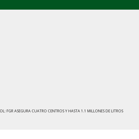
E AGOSTO: CINCO FRENTES BAJO EXAMEN
IENTRAS EL HUACHICOL FISCAL GOLPEA SU IMAGEN
ESTACIÓN, VIVIENDA Y DEBATE SOBRE LAS AUDIENCIAS