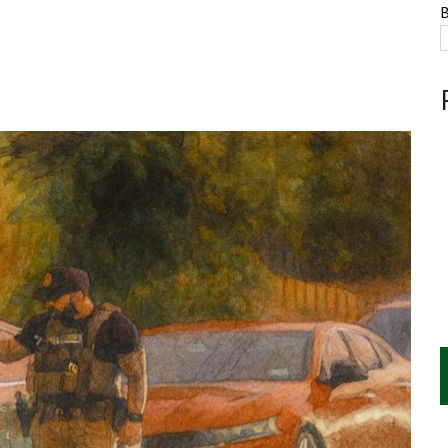
NTE, HUACHICOL INDUSTRIAL Y UNA LEY BAJO CERO
B
AMEN DE LA UNAM MARCAN LA JORNADA
A CUATRO CENTROS Y HASTA 1.1 MILLONES DE LITROS