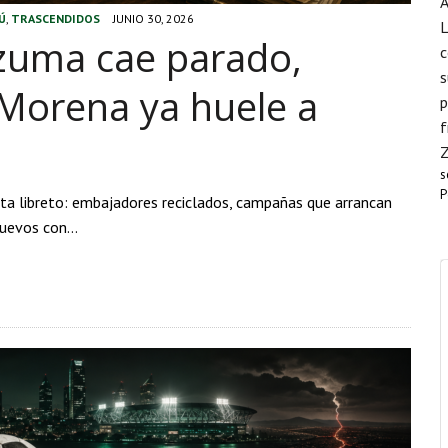
A
Ú
,
TRASCENDIDOS
JUNIO 30, 2026
L
zuma cae parado,
c
s
 Morena ya huele a
p
f
s
P
ta libreto: embajadores reciclados, campañas que arrancan
 nuevos con…