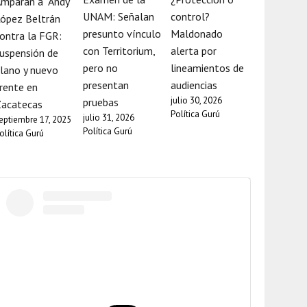
mparan a “Andy”
UNAM: Señalan
control?
ópez Beltrán
presunto vínculo
Maldonado
ontra la FGR:
con Territorium,
alerta por
uspensión de
pero no
lineamientos de
lano y nuevo
presentan
audiencias
rente en
julio 30, 2026
pruebas
Zacatecas
Política Gurú
julio 31, 2026
eptiembre 17, 2025
Política Gurú
olítica Gurú