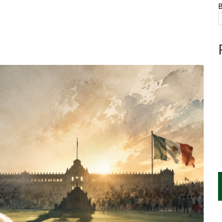
NTE, HUACHICOL INDUSTRIAL Y UNA LEY BAJO CERO
B
AMEN DE LA UNAM MARCAN LA JORNADA
A CUATRO CENTROS Y HASTA 1.1 MILLONES DE LITROS