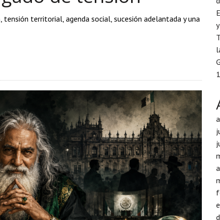
d
E
 tensión territorial, agenda social, sucesión adelantada y una
y
T
l
G
1
j
j
a
f
d