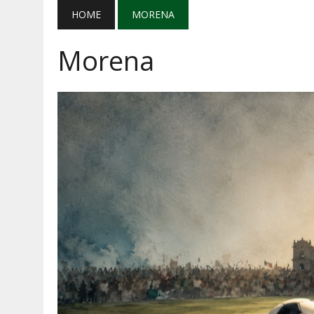
AGOSTO 5, 2026
|
EL GRAN GURÚ: BECAS CON REMITE
HOME
MORENA
AGOSTO 5, 2026
|
TRANSPARENCIA, HUACHICOL Y EX
Morena
AGOSTO 5, 2026
|
GOLPE AL HUACHICOL: FGR ASEGUR