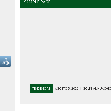
SAMPLE PAGE
TENDENCIAS
AGOSTO 4, 2026
|
MAÑANERA DEL 4 D
AGOSTO 5, 2026
|
HARFUCH RESPALDA A LA MARINA M
AGOSTO 5, 2026
|
MAÑANERA DEL 5 DE AGOSTO: REFOR