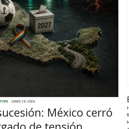
TIVO
JUNIO 29, 2026
H
 sucesión: México cerró
f
rgado de tensión
M