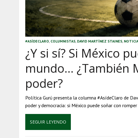
#ASÍDECLARO
,
COLUMNISTAS
,
DAVID MARTÍNEZ STAINES
,
NOTICI
¿Y si sí? Si México 
mundo… ¿También Mo
poder?
Política Gurú presenta la columna #AsídeClaro de Dav
poder y democracia: si México puede soñar con romper
SEGUIR LEYENDO