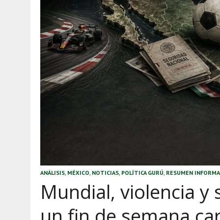
ANÁLISIS
,
MÉXICO
,
NOTICIAS
,
POLÍTICA GURÚ
,
RESUMEN INFORMA
Mundial, violencia y
un fin de semana ca