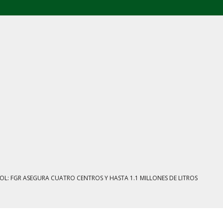
E AGOSTO: CINCO FRENTES BAJO EXAMEN
IENTRAS EL HUACHICOL FISCAL GOLPEA SU IMAGEN
ESTACIÓN, VIVIENDA Y DEBATE SOBRE LAS AUDIENCIAS