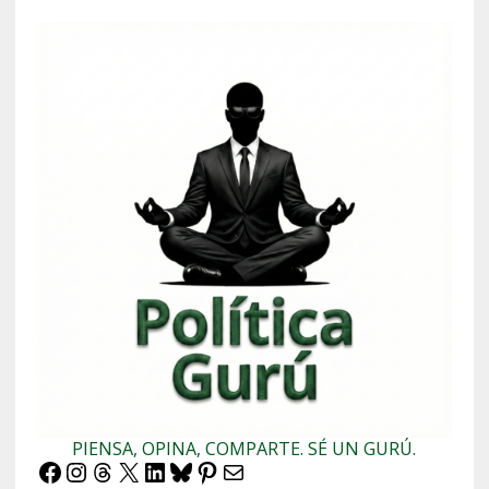
PIENSA, OPINA, COMPARTE. SÉ UN GURÚ.
Facebook
Instagram
Threads
X
LinkedIn
Bluesky
Pinterest
Correo electrónico