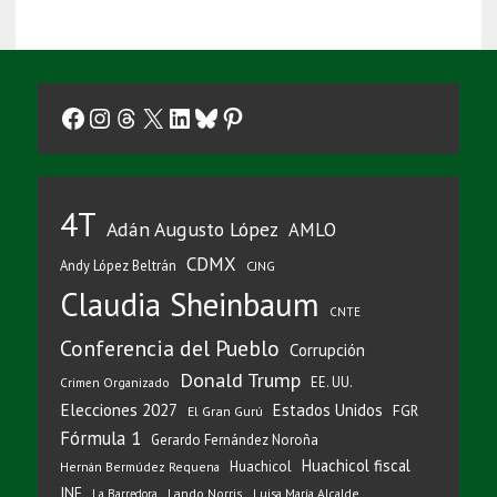
Facebook
Instagram
Threads
X
LinkedIn
Bluesky
Pinterest
4T
Adán Augusto López
AMLO
CDMX
Andy López Beltrán
CJNG
Claudia Sheinbaum
CNTE
Conferencia del Pueblo
Corrupción
Donald Trump
EE. UU.
Crimen Organizado
Elecciones 2027
Estados Unidos
FGR
El Gran Gurú
Fórmula 1
Gerardo Fernández Noroña
Huachicol fiscal
Huachicol
Hernán Bermúdez Requena
INE
Lando Norris
Luisa María Alcalde
La Barredora