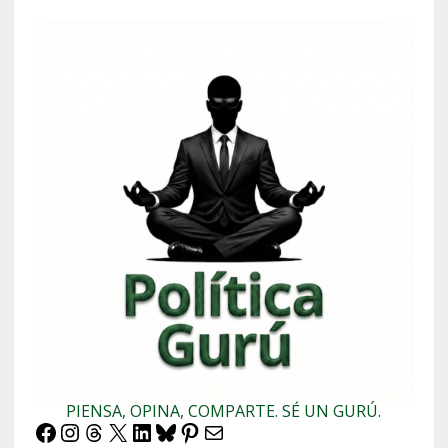
PIENSA, OPINA, COMPARTE. SÉ UN GURÚ.
Facebook
Instagram
Threads
X
LinkedIn
Bluesky
Pinterest
Correo electrónico