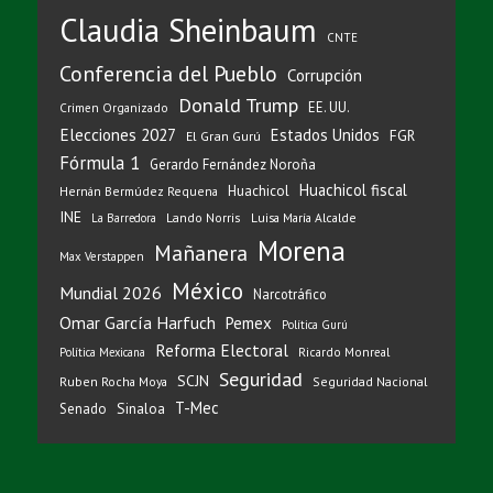
Claudia Sheinbaum
CNTE
Conferencia del Pueblo
Corrupción
Donald Trump
EE. UU.
Crimen Organizado
Elecciones 2027
Estados Unidos
FGR
El Gran Gurú
Fórmula 1
Gerardo Fernández Noroña
Huachicol fiscal
Huachicol
Hernán Bermúdez Requena
INE
Lando Norris
Luisa María Alcalde
La Barredora
Morena
Mañanera
Max Verstappen
México
Mundial 2026
Narcotráfico
Omar García Harfuch
Pemex
Política Gurú
Reforma Electoral
Ricardo Monreal
Política Mexicana
Seguridad
SCJN
Ruben Rocha Moya
Seguridad Nacional
T-Mec
Sinaloa
Senado