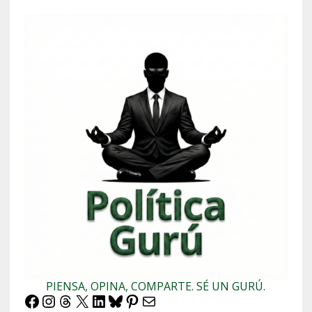
PIENSA, OPINA, COMPARTE. SÉ UN GURÚ.
Facebook
Instagram
Threads
X
LinkedIn
Bluesky
Pinterest
Correo electrónico