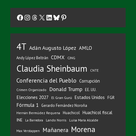
Facebook
Instagram
Threads
X
LinkedIn
Bluesky
Pinterest
4T
Adán Augusto López
AMLO
CDMX
Andy López Beltrán
CJNG
Claudia Sheinbaum
CNTE
Conferencia del Pueblo
Corrupción
Donald Trump
EE. UU.
Crimen Organizado
Elecciones 2027
Estados Unidos
FGR
El Gran Gurú
Fórmula 1
Gerardo Fernández Noroña
Huachicol fiscal
Huachicol
Hernán Bermúdez Requena
INE
Lando Norris
Luisa María Alcalde
La Barredora
Morena
Mañanera
Max Verstappen