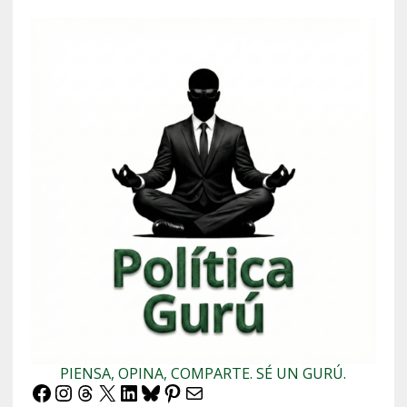
PIENSA, OPINA, COMPARTE. SÉ UN GURÚ.
Facebook
Instagram
Threads
X
LinkedIn
Bluesky
Pinterest
Correo electrónico