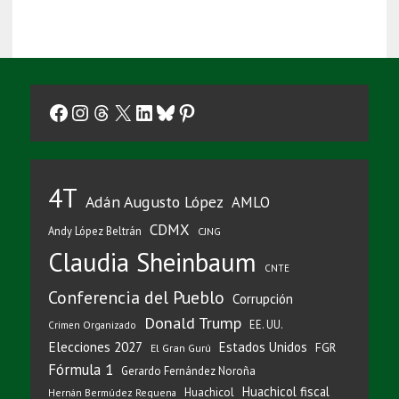
Facebook
Instagram
Threads
X
LinkedIn
Bluesky
Pinterest
4T
Adán Augusto López
AMLO
CDMX
Andy López Beltrán
CJNG
Claudia Sheinbaum
CNTE
Conferencia del Pueblo
Corrupción
Donald Trump
EE. UU.
Crimen Organizado
Elecciones 2027
Estados Unidos
FGR
El Gran Gurú
Fórmula 1
Gerardo Fernández Noroña
Huachicol fiscal
Huachicol
Hernán Bermúdez Requena