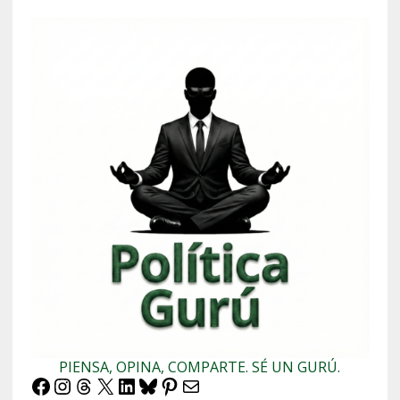
PIENSA, OPINA, COMPARTE. SÉ UN GURÚ.
Facebook
Instagram
Threads
X
LinkedIn
Bluesky
Pinterest
Correo electrónico