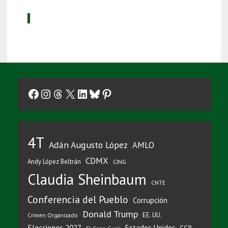
Facebook
Instagram
Threads
X
LinkedIn
Bluesky
Pinterest
4T
Adán Augusto López
AMLO
CDMX
Andy López Beltrán
CJNG
Claudia Sheinbaum
CNTE
Conferencia del Pueblo
Corrupción
Donald Trump
EE. UU.
Crimen Organizado
Elecciones 2027
Estados Unidos
FGR