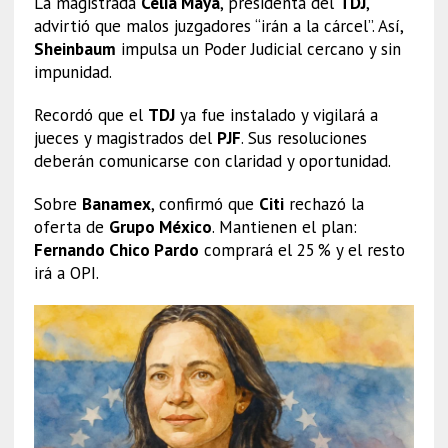
La magistrada
Celia Maya
, presidenta del
TDJ
,
advirtió que malos juzgadores “irán a la cárcel”. Así,
Sheinbaum
impulsa un Poder Judicial cercano y sin
impunidad.
Recordó que el
TDJ
ya fue instalado y vigilará a
jueces y magistrados del
PJF
. Sus resoluciones
deberán comunicarse con claridad y oportunidad.
Sobre
Banamex
, confirmó que
Citi
rechazó la
oferta de
Grupo México
. Mantienen el plan:
Fernando Chico Pardo
comprará el 25 % y el resto
irá a OPI.