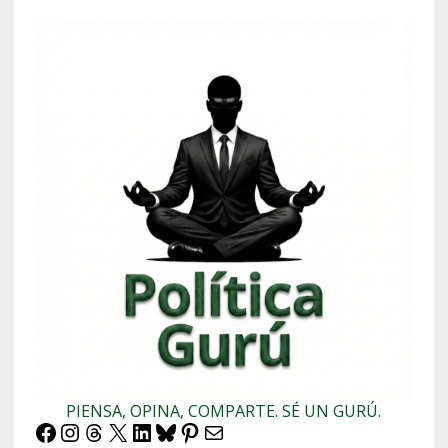
PIENSA, OPINA, COMPARTE. SÉ UN GURÚ.
Facebook
Instagram
Threads
X
LinkedIn
Bluesky
Pinterest
Correo electrónico