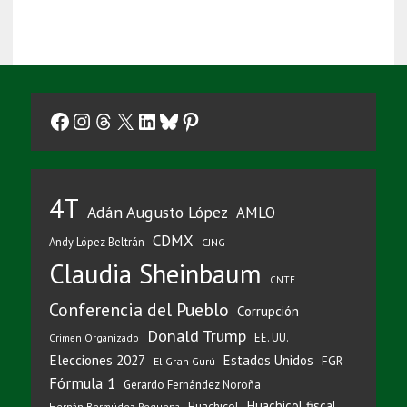
Facebook
Instagram
Threads
X
LinkedIn
Bluesky
Pinterest
4T
Adán Augusto López
AMLO
CDMX
Andy López Beltrán
CJNG
Claudia Sheinbaum
CNTE
Conferencia del Pueblo
Corrupción
Donald Trump
EE. UU.
Crimen Organizado
Elecciones 2027
Estados Unidos
FGR
El Gran Gurú
Fórmula 1
Gerardo Fernández Noroña
Huachicol fiscal
Huachicol
Hernán Bermúdez Requena