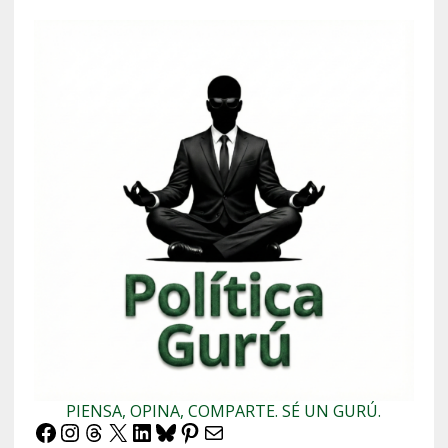
PIENSA, OPINA, COMPARTE. SÉ UN GURÚ.
Facebook
Instagram
Threads
X
LinkedIn
Bluesky
Pinterest
Correo electrónico