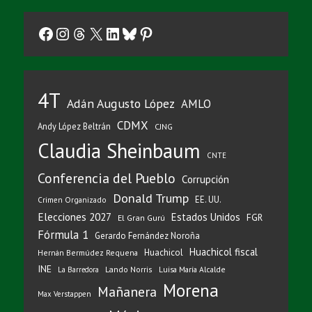
Facebook
Instagram
Threads
X
LinkedIn
Bluesky
Pinterest
4T
Adán Augusto López
AMLO
CDMX
Andy López Beltrán
CJNG
Claudia Sheinbaum
CNTE
Conferencia del Pueblo
Corrupción
Donald Trump
EE. UU.
Crimen Organizado
Elecciones 2027
Estados Unidos
FGR
El Gran Gurú
Fórmula 1
Gerardo Fernández Noroña
Huachicol fiscal
Huachicol
Hernán Bermúdez Requena
INE
Lando Norris
Luisa María Alcalde
La Barredora
Morena
Mañanera
Max Verstappen