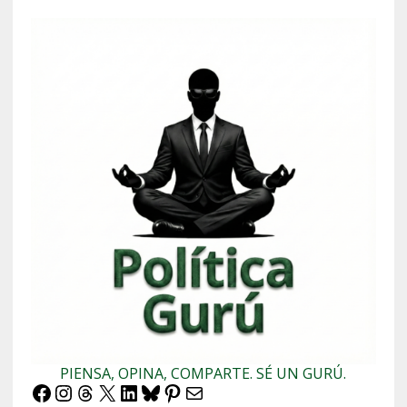
PIENSA, OPINA, COMPARTE. SÉ UN GURÚ.
Facebook
Instagram
Threads
X
LinkedIn
Bluesky
Pinterest
Correo electrónico