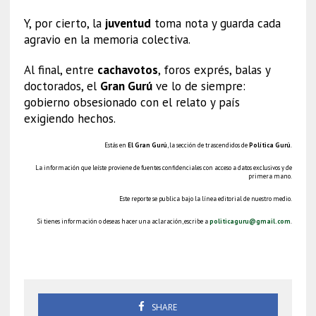
Y, por cierto, la
juventud
toma nota y guarda cada
agravio en la memoria colectiva.
Al final, entre
cachavotos
, foros exprés, balas y
doctorados, el
Gran Gurú
ve lo de siempre:
gobierno obsesionado con el relato y país
exigiendo hechos.
Estás en
El Gran Gurú
, la sección de trascendidos de
Política Gurú
.
La información que leíste proviene de fuentes confidenciales con acceso a datos exclusivos y de
primera mano.
Este reporte se publica bajo la línea editorial de nuestro medio.
Si tienes información o deseas hacer una aclaración, escribe a
politicaguru@gmail.com
.
Marcha Generación Z
SHARE