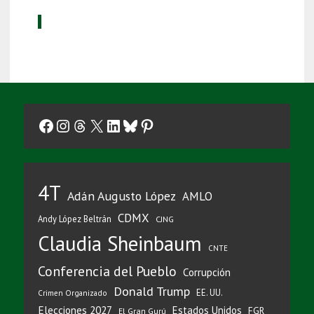
Facebook
Instagram
Threads
X
LinkedIn
Bluesky
Pinterest
4T
Adán Augusto López
AMLO
CDMX
Andy López Beltrán
CJNG
Claudia Sheinbaum
CNTE
Conferencia del Pueblo
Corrupción
Donald Trump
EE. UU.
Crimen Organizado
Elecciones 2027
Estados Unidos
FGR
El Gran Gurú