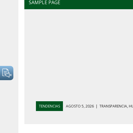
SAMPLE PAGE
TENDENCIAS
AGOSTO 5, 2026
|
GOLPE AL HUACHICO
AGOSTO 7, 2026
|
AYOTZINAPA, INFLACIÓN Y AGUAC
AGOSTO 5, 2026
|
HARFUCH RESPALDA A LA MARINA M