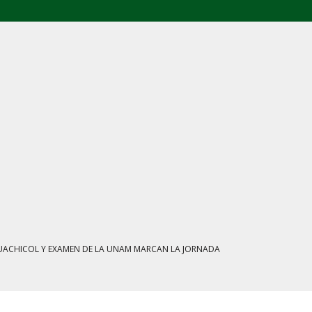
L: FGR ASEGURA CUATRO CENTROS Y HASTA 1.1 MILLONES DE LITROS
ATE MARCAN LA JORNADA EN MÉXICO
IENTRAS EL HUACHICOL FISCAL GOLPEA SU IMAGEN