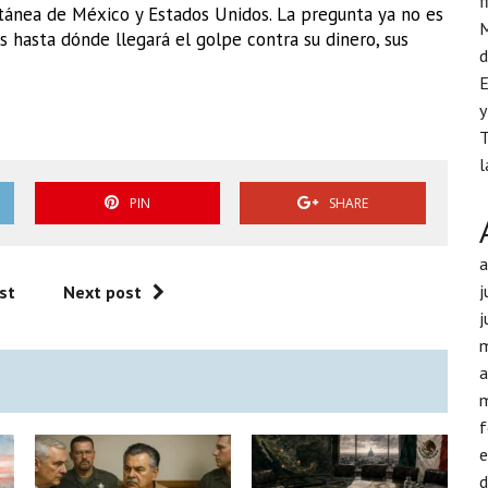
f
ltánea de México y Estados Unidos. La pregunta ya no es
M
es hasta dónde llegará el golpe contra su dinero, sus
d
E
y
T
l
PIN
SHARE
j
st
Next post
j
a
f
d