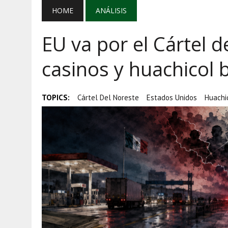
AGOSTO 5, 2026
|
MAÑANERA DEL 5 DE AGOSTO: REFOR
HOME
ANÁLISIS
AGOSTO 5, 2026
|
EL GRAN GURÚ: BECAS CON REMITE
EU va por el Cártel d
AGOSTO 5, 2026
|
TRANSPARENCIA, HUACHICOL Y EX
casinos y huachicol 
TOPICS:
Cártel Del Noreste
Estados Unidos
Huachic