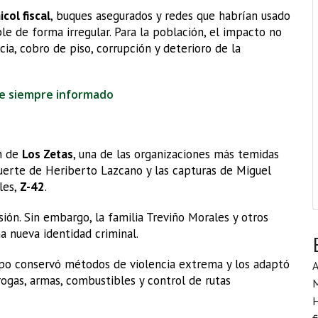
col fiscal
, buques asegurados y redes que habrían usado
e de forma irregular. Para la población, el impacto no
ia, cobro de piso, corrupción y deterioro de la
te siempre informado
ón de
Los Zetas
, una de las organizaciones más temidas
muerte de Heriberto Lazcano y las capturas de Miguel
les,
Z-42
.
sión. Sin embargo, la familia Treviño Morales y otros
a nueva identidad criminal.
upo conservó métodos de violencia extrema y los adaptó
A
rogas, armas, combustibles y control de rutas
H