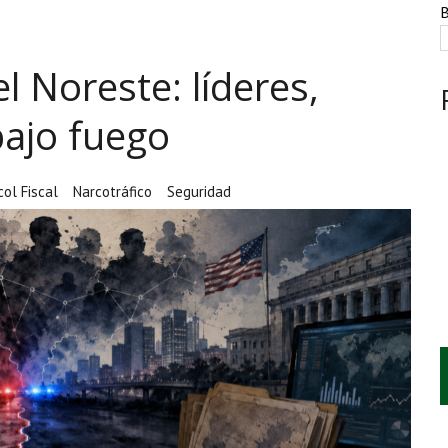
ESTACIÓN, VIVIENDA Y DEBATE SOBRE LAS AUDIENCIAS
B
NTE, HUACHICOL INDUSTRIAL Y UNA LEY BAJO CERO
el Noreste: líderes,
AMEN DE LA UNAM MARCAN LA JORNADA
bajo fuego
ol Fiscal
Narcotráfico
Seguridad