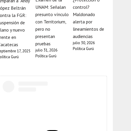
mparan a “Andy”
UNAM: Señalan
control?
ópez Beltrán
presunto vínculo
Maldonado
ontra la FGR:
con Territorium,
alerta por
uspensión de
pero no
lineamientos de
lano y nuevo
presentan
audiencias
rente en
julio 30, 2026
pruebas
Zacatecas
Política Gurú
julio 31, 2026
eptiembre 17, 2025
Política Gurú
olítica Gurú