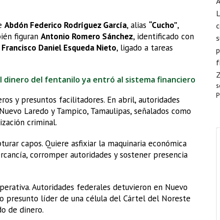
A
L
ce
Abdón Federico Rodríguez García
, alias
“Cucho”
,
c
ién figuran
Antonio Romero Sánchez
, identificado con
s
y
Francisco Daniel Esqueda Nieto
, ligado a tareas
p
f
l dinero del fentanilo ya entró al sistema financiero
s
P
os y presuntos facilitadores. En abril, autoridades
 Nuevo Laredo y Tampico, Tamaulipas, señalados como
zación criminal.
turar capos. Quiere asfixiar la maquinaria económica
rcancía, corromper autoridades y sostener presencia
operativa. Autoridades federales detuvieron en Nuevo
o presunto líder de una célula del Cártel del Noreste
o de dinero.