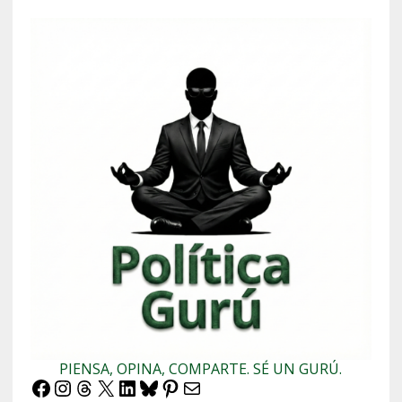
PIENSA, OPINA, COMPARTE. SÉ UN GURÚ.
Facebook
Instagram
Threads
X
LinkedIn
Bluesky
Pinterest
Correo electrónico