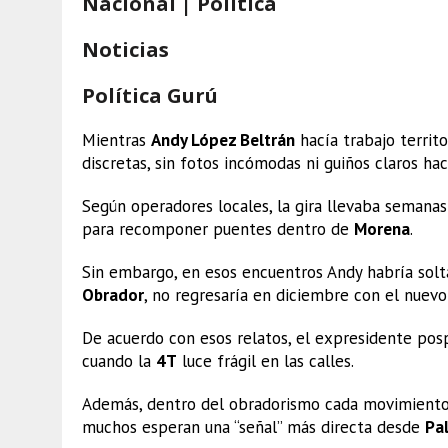
Nacional | Política
Noticias
Política Gurú
Mientras
Andy López Beltrán
hacía trabajo territo
discretas, sin fotos incómodas ni guiños claros ha
Según operadores locales, la gira llevaba semanas
para recomponer puentes dentro de
Morena
.
Sin embargo, en esos encuentros Andy habría sol
Obrador
, no regresaría en diciembre con el nuev
De acuerdo con esos relatos, el expresidente posp
cuando la
4T
luce frágil en las calles.
Además, dentro del obradorismo cada movimient
muchos esperan una “señal” más directa desde
Pa