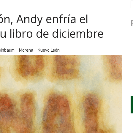
ARCAN LA JORNADA EN MÉXICO
n, Andy enfría el
RAS EL HUACHICOL FISCAL GOLPEA SU IMAGEN
CIÓN, VIVIENDA Y DEBATE SOBRE LAS AUDIENCIAS
u libro de diciembre
einbaum
Morena
Nuevo León