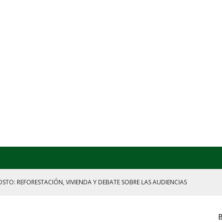
ON REMITENTE, HUACHICOL INDUSTRIAL Y UNA LEY BAJO CERO
RENCIA DE SHEINBAUM
ICIA TARDÍA Y FRACKING VERDE
B