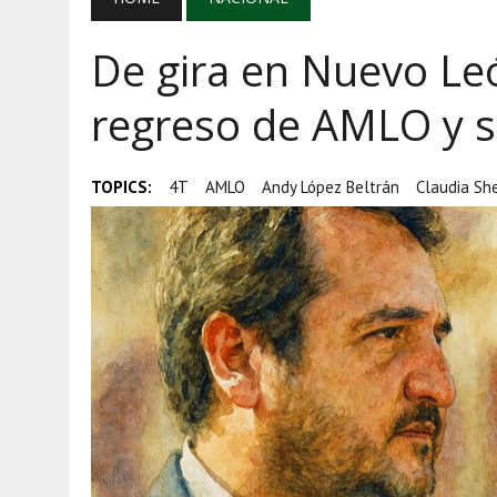
AGOSTO 7, 2026
|
AYOTZINAPA, INFLACIÓN Y AGUACATE M
De gira en Nuevo Leó
AGOSTO 5, 2026
|
HARFUCH RESPALDA A LA MARINA MIENT
AGOSTO 5, 2026
|
MAÑANERA DEL 5 DE AGOSTO: REFORESTA
regreso de AMLO y s
TOPICS:
4T
AMLO
Andy López Beltrán
Claudia Sh