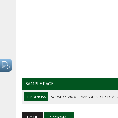
SAMPLE PAGE
TENDENCIAS
AGOSTO 5, 2026
|
EL GRAN GURÚ: BECAS C
AGOSTO 7, 2026
|
CINCO TEMAS QUE MARCARON LA CONFE
AGOSTO 7, 2026
|
EL GRAN GURÚ: DEMOCRACIA CARA, JUST
HOME
NACIONAL