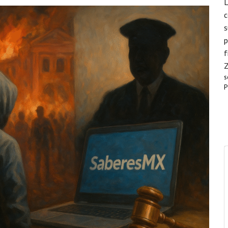
L
c
s
p
f
s
P