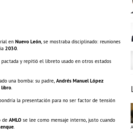
rial en
Nuevo León
, se mostraba disciplinado: reuniones
cia
2030
.
 pactada y repitió el libreto usado en otros estados
tado una bomba: su padre,
Andrés Manuel López
o
libro
.
ondría la presentación para no ser factor de tensión
o de
AMLO
se lee como mensaje interno, justo cuando
lenque
.
A