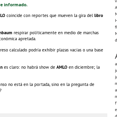
v
re informado.
A
LO
coincide con reportes que mueven la gira del
libro
H
f
inbaum
respirar políticamente en medio de marchas
M
económica apretada.
d
reso calculado podría exhibir plazas vacías o una base
ón
es claro: no habrá show de
AMLO
en diciembre; la
j
j
enso no está en la portada, sino en la pregunta de
a
?
f
d