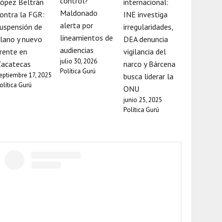
control?
ópez Beltrán
internacional:
Maldonado
ontra la FGR:
INE investiga
alerta por
uspensión de
irregularidades,
lineamientos de
lano y nuevo
DEA denuncia
audiencias
rente en
vigilancia del
julio 30, 2026
Zacatecas
narco y Bárcena
Política Gurú
eptiembre 17, 2025
busca liderar la
olítica Gurú
ONU
junio 25, 2025
Política Gurú