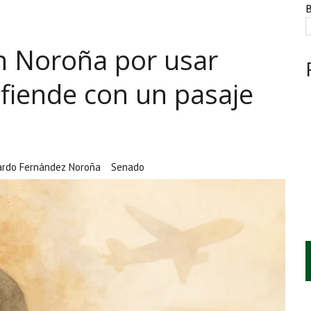
ESTACIÓN, VIVIENDA Y DEBATE SOBRE LAS AUDIENCIAS
B
NTE, HUACHICOL INDUSTRIAL Y UNA LEY BAJO CERO
on Noroña por usar
AMEN DE LA UNAM MARCAN LA JORNADA
efiende con un pasaje
ardo Fernández Noroña
Senado