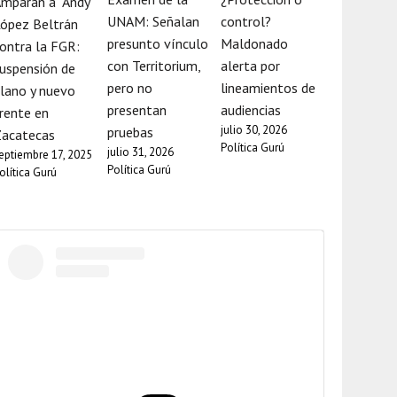
mparan a “Andy”
UNAM: Señalan
control?
ópez Beltrán
presunto vínculo
Maldonado
ontra la FGR:
con Territorium,
alerta por
uspensión de
pero no
lineamientos de
lano y nuevo
presentan
audiencias
rente en
julio 30, 2026
pruebas
Zacatecas
Política Gurú
julio 31, 2026
eptiembre 17, 2025
Política Gurú
olítica Gurú