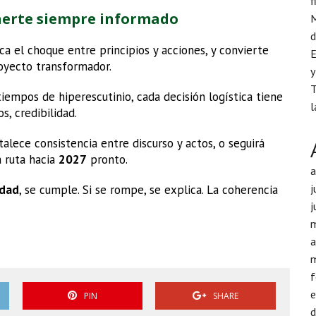
f
nerte siempre informado
M
d
ica el choque entre principios y acciones, y convierte
E
royecto transformador.
y
T
iempos de hiperescutinio, cada decisión logística tiene
l
s, credibilidad.
rtalece consistencia entre discurso y actos, o seguirá
 ruta hacia
2027
pronto.
j
idad
, se cumple. Si se rompe, se explica. La coherencia
j
a
f
PIN
SHARE
d