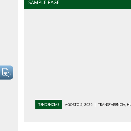
SAMPLE PAGE
TENDENCIAS
AGOSTO 5, 2026
|
GOLPE AL HUACHICO
AGOSTO 7, 2026
|
AYOTZINAPA, INFLACIÓN Y AGUAC
AGOSTO 5, 2026
|
HARFUCH RESPALDA A LA MARINA M