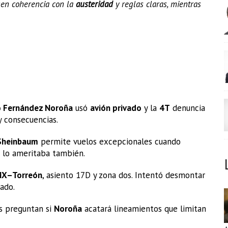
igen coherencia con la
austeridad
y reglas claras, mientras
 Fernández Noroña
usó
avión privado
y la
4T
denuncia
y consecuencias.
Sheinbaum
permite vuelos excepcionales cuando
lo ameritaba también.
X–Torreón
, asiento 17D y zona dos. Intentó desmontar
vado.
es preguntan si
Noroña
acatará lineamientos que limitan