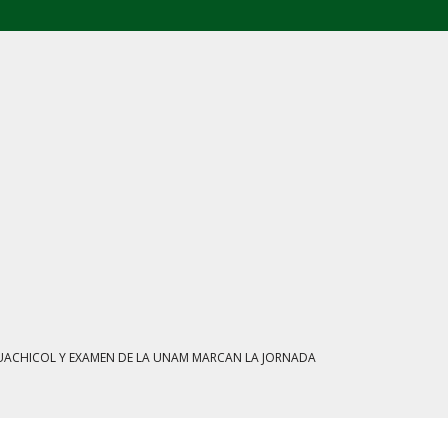
L: FGR ASEGURA CUATRO CENTROS Y HASTA 1.1 MILLONES DE LITROS
ATE MARCAN LA JORNADA EN MÉXICO
IENTRAS EL HUACHICOL FISCAL GOLPEA SU IMAGEN