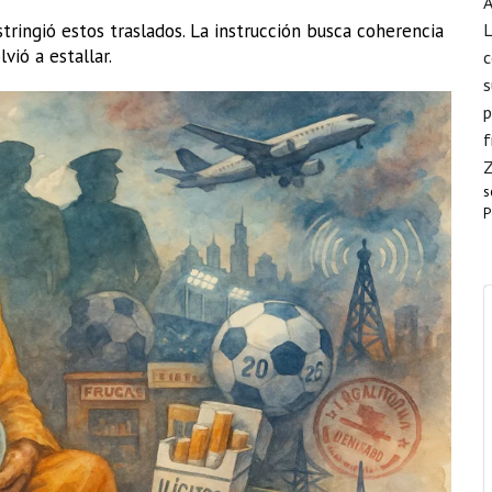
A
L
tringió estos traslados. La instrucción busca coherencia
lvió a estallar.
c
s
p
f
s
P