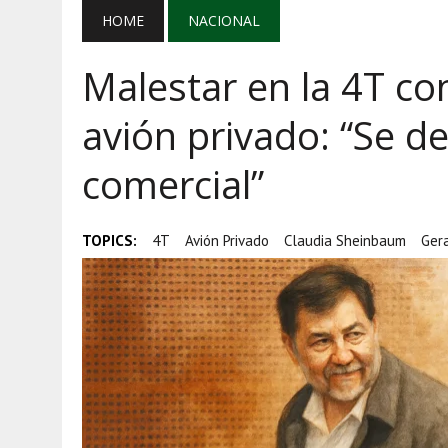
AGOSTO 5, 2026
|
MAÑANERA DEL 5 DE AGOSTO: REFOR
HOME
NACIONAL
AGOSTO 5, 2026
|
EL GRAN GURÚ: BECAS CON REMITE
Malestar en la 4T c
AGOSTO 5, 2026
|
TRANSPARENCIA, HUACHICOL Y EX
avión privado: “Se d
comercial”
TOPICS:
4T
Avión Privado
Claudia Sheinbaum
Ger