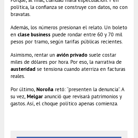
Porque, al final, claridad mata especulación. Y en
política, la confianza se construye con datos, no con
bravatas.
Además, los números presionan el relato. Un boleto
en
clase business
puede rondar entre 60 y 70 mil
pesos por tramo, según tarifas públicas recientes.
Asimismo, rentar un
avión privado
suele costar
miles de dólares por hora. Por eso, la narrativa de
austeridad
se tensiona cuando aterriza en facturas
reales.
Por último,
Noroña
retó: “presenten la denuncia”. A
su vez,
Melgar
anunció que revisará patrimonios y
gastos. Así, el choque político apenas comienza.
Noroña austeridad