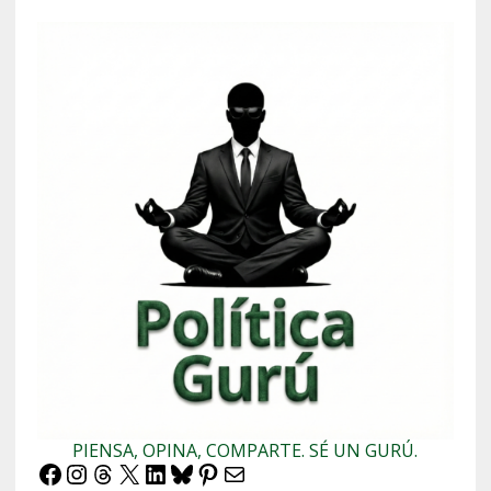
PIENSA, OPINA, COMPARTE. SÉ UN GURÚ.
Facebook
Instagram
Threads
X
LinkedIn
Bluesky
Pinterest
Correo electrónico