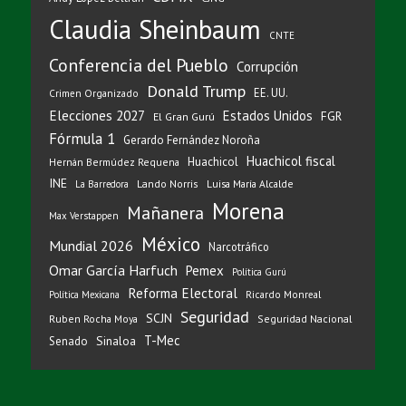
Claudia Sheinbaum
CNTE
Conferencia del Pueblo
Corrupción
Donald Trump
EE. UU.
Crimen Organizado
Elecciones 2027
Estados Unidos
FGR
El Gran Gurú
Fórmula 1
Gerardo Fernández Noroña
Huachicol fiscal
Huachicol
Hernán Bermúdez Requena
INE
Lando Norris
Luisa María Alcalde
La Barredora
Morena
Mañanera
Max Verstappen
México
Mundial 2026
Narcotráfico
Omar García Harfuch
Pemex
Política Gurú
Reforma Electoral
Ricardo Monreal
Política Mexicana
Seguridad
SCJN
Ruben Rocha Moya
Seguridad Nacional
T-Mec
Sinaloa
Senado