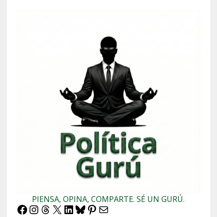
PIENSA, OPINA, COMPARTE. SÉ UN GURÚ.
Facebook
Instagram
Threads
X
LinkedIn
Bluesky
Pinterest
Correo electrónico