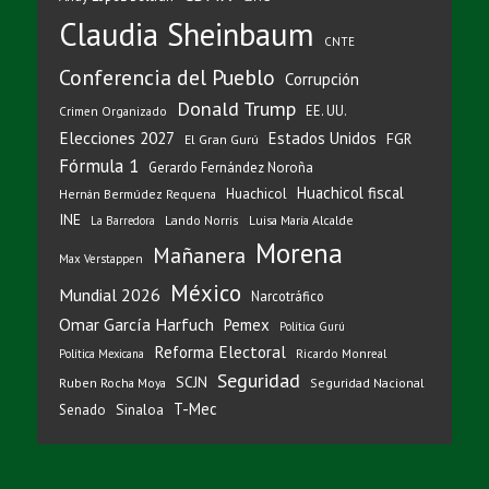
Claudia Sheinbaum
CNTE
Conferencia del Pueblo
Corrupción
Donald Trump
EE. UU.
Crimen Organizado
Elecciones 2027
Estados Unidos
FGR
El Gran Gurú
Fórmula 1
Gerardo Fernández Noroña
Huachicol fiscal
Huachicol
Hernán Bermúdez Requena
INE
Lando Norris
Luisa María Alcalde
La Barredora
Morena
Mañanera
Max Verstappen
México
Mundial 2026
Narcotráfico
Omar García Harfuch
Pemex
Política Gurú
Reforma Electoral
Ricardo Monreal
Política Mexicana
Seguridad
SCJN
Ruben Rocha Moya
Seguridad Nacional
T-Mec
Sinaloa
Senado