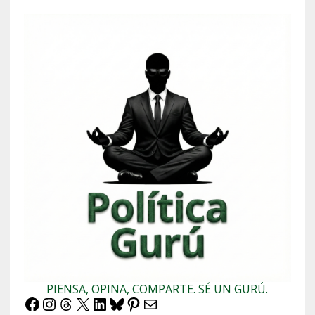
PIENSA, OPINA, COMPARTE. SÉ UN GURÚ.
Facebook
Instagram
Threads
X
LinkedIn
Bluesky
Pinterest
Correo electrónico