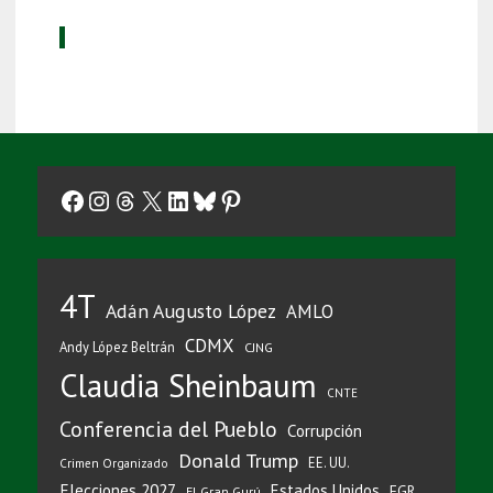
Facebook
Instagram
Threads
X
LinkedIn
Bluesky
Pinterest
4T
Adán Augusto López
AMLO
CDMX
Andy López Beltrán
CJNG
Claudia Sheinbaum
CNTE
Conferencia del Pueblo
Corrupción
Donald Trump
EE. UU.
Crimen Organizado
Elecciones 2027
Estados Unidos
FGR
El Gran Gurú