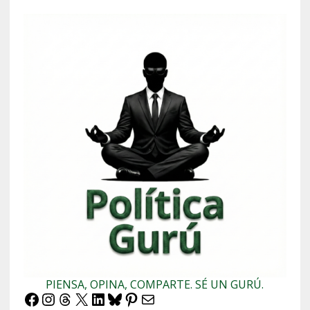
PIENSA, OPINA, COMPARTE. SÉ UN GURÚ.
Facebook
Instagram
Threads
X
LinkedIn
Bluesky
Pinterest
Correo electrónico