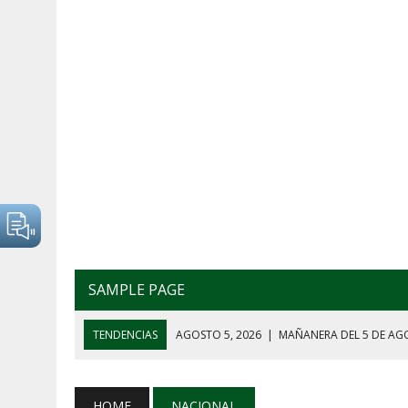
SAMPLE PAGE
TENDENCIAS
AGOSTO 5, 2026
|
MAÑANERA DEL 5 DE AGO
AGOSTO 8, 2026
|
TRUMP CONTRA EL CJNG: JUSTICIA SIN 
AGOSTO 7, 2026
|
CINCO TEMAS QUE MARCARON LA CONFE
HOME
NACIONAL