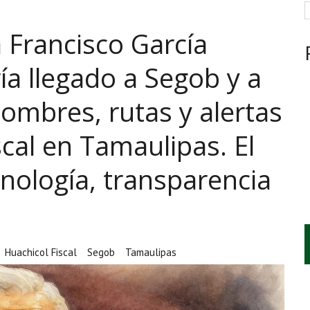
ICIA TARDÍA Y FRACKING VERDE
a Francisco García
ARCAN LA JORNADA EN MÉXICO
RAS EL HUACHICOL FISCAL GOLPEA SU IMAGEN
a llegado a Segob y a
mbres, rutas y alertas
scal en Tamaulipas. El
nología, transparencia
Huachicol Fiscal
Segob
Tamaulipas