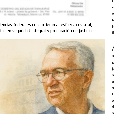
E
v
A
encias federales concurrieran al esfuerzo estatal,
H
as en seguridad integral y procuración de justicia.
f
j
j
a
f
d