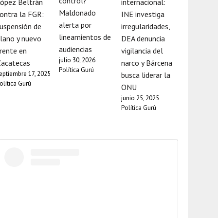
control?
ópez Beltrán
internacional:
Maldonado
ontra la FGR:
INE investiga
alerta por
uspensión de
irregularidades,
lineamientos de
lano y nuevo
DEA denuncia
audiencias
rente en
vigilancia del
julio 30, 2026
Zacatecas
narco y Bárcena
Política Gurú
eptiembre 17, 2025
busca liderar la
olítica Gurú
ONU
junio 25, 2025
Política Gurú