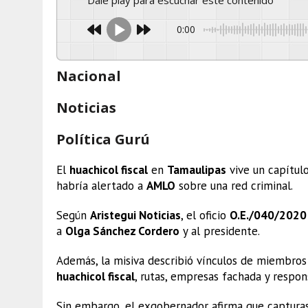
Dale play para escuchar este contenido
0:00
Nacional
Noticias
Política Gurú
El
huachicol fiscal
en
Tamaulipas
vive un capítul
habría alertado a
AMLO
sobre una red criminal.
Según
Aristegui Noticias
, el oficio
O.E./040/2020
a
Olga Sánchez Cordero
y al presidente.
Además, la misiva describió vínculos de miembro
huachicol fiscal
, rutas, empresas fachada y respon
Sin embargo, el exgobernador afirma que capturas