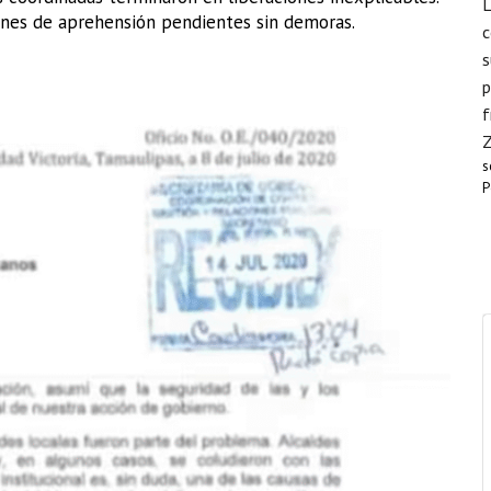
L
denes de aprehensión pendientes sin demoras.
c
s
p
f
s
P