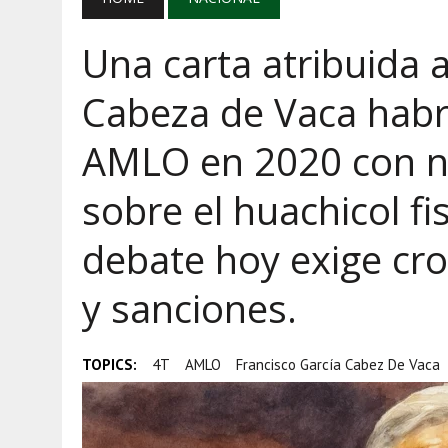
AGOSTO 7, 2026
|
EL GRAN GURÚ: DEMOCRACIA CARA, JUST
Una carta atribuida 
AGOSTO 7, 2026
|
AYOTZINAPA, INFLACIÓN Y AGUACATE M
AGOSTO 5, 2026
|
HARFUCH RESPALDA A LA MARINA MIENT
Cabeza de Vaca habrí
AMLO en 2020 con no
sobre el huachicol fi
debate hoy exige cro
y sanciones.
TOPICS:
4T
AMLO
Francisco García Cabez De Vaca