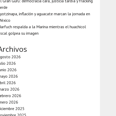
l Gran Gurú: democracia cara, justicia tardía y fracking
erde
yotzinapa, inflación y aguacate marcan la jornada en
México
arfuch respalda a la Marina mientras el huachicol
iscal golpea su imagen
Archivos
agosto 2026
ulio 2026
unio 2026
mayo 2026
bril 2026
marzo 2026
ebrero 2026
enero 2026
iciembre 2025
noviembre 2025