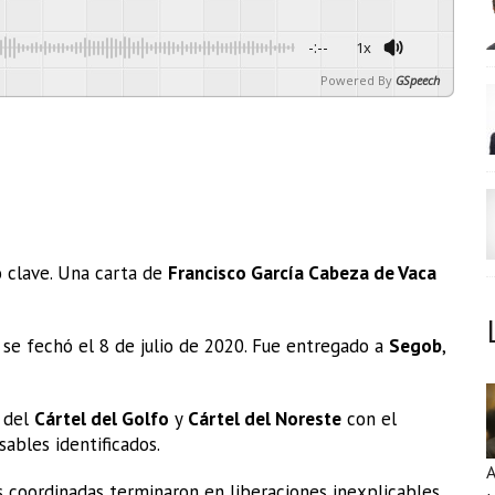
-:--
1x
Powered By
GSpeech
o clave. Una carta de
Francisco García Cabeza de Vaca
se fechó el 8 de julio de 2020. Fue entregado a
Segob
,
s del
Cártel del Golfo
y
Cártel del Noreste
con el
sables identificados.
A
 coordinadas terminaron en liberaciones inexplicables.