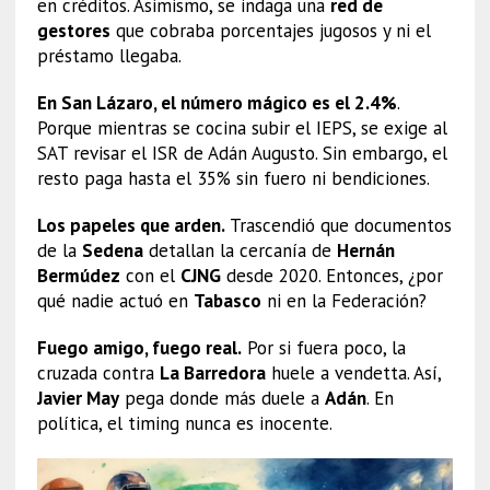
en créditos. Asimismo, se indaga una
red de
gestores
que cobraba porcentajes jugosos y ni el
préstamo llegaba.
En San Lázaro, el número mágico es el 2.4%
.
Porque mientras se cocina subir el IEPS, se exige al
SAT revisar el ISR de Adán Augusto. Sin embargo, el
resto paga hasta el 35% sin fuero ni bendiciones.
Los papeles que arden.
Trascendió que documentos
de la
Sedena
detallan la cercanía de
Hernán
Bermúdez
con el
CJNG
desde 2020. Entonces, ¿por
qué nadie actuó en
Tabasco
ni en la Federación?
Fuego amigo, fuego real.
Por si fuera poco, la
cruzada contra
La Barredora
huele a vendetta. Así,
Javier May
pega donde más duele a
Adán
. En
política, el timing nunca es inocente.