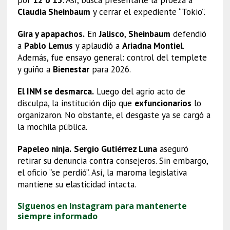
por
12 o 13
. Así, busca presentarle la proeza a
Claudia Sheinbaum
y cerrar el expediente “Tokio”.
Gira y apapachos.
En
Jalisco
,
Sheinbaum
defendió
a
Pablo Lemus
y aplaudió a
Ariadna Montiel
.
Además, fue ensayo general: control del templete
y guiño a
Bienestar
para 2026.
El INM se desmarca.
Luego del agrio acto de
disculpa, la institución dijo que
exfuncionarios
lo
organizaron. No obstante, el desgaste ya se cargó a
la mochila pública.
Papeleo ninja.
Sergio Gutiérrez Luna
aseguró
retirar su denuncia contra consejeros. Sin embargo,
el oficio “se perdió”. Así, la maroma legislativa
mantiene su elasticidad intacta.
Síguenos en Instagram para mantenerte
siempre informado