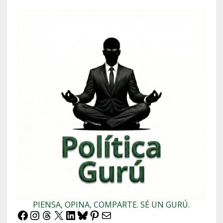
PIENSA, OPINA, COMPARTE. SÉ UN GURÚ.
Facebook
Instagram
Threads
X
LinkedIn
Bluesky
Pinterest
Correo electrónico