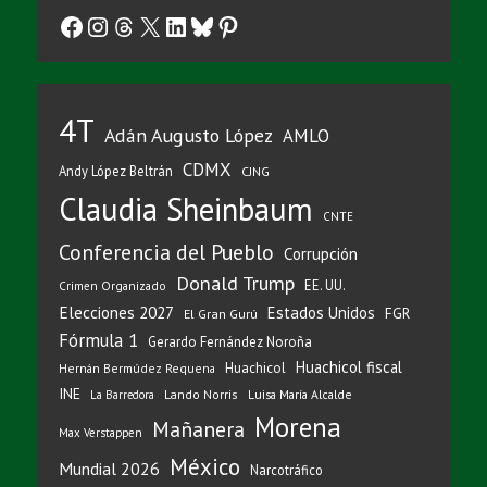
Facebook
Instagram
Threads
X
LinkedIn
Bluesky
Pinterest
4T
Adán Augusto López
AMLO
CDMX
Andy López Beltrán
CJNG
Claudia Sheinbaum
CNTE
Conferencia del Pueblo
Corrupción
Donald Trump
EE. UU.
Crimen Organizado
Elecciones 2027
Estados Unidos
FGR
El Gran Gurú
Fórmula 1
Gerardo Fernández Noroña
Huachicol fiscal
Huachicol
Hernán Bermúdez Requena
INE
Lando Norris
Luisa María Alcalde
La Barredora
Morena
Mañanera
Max Verstappen
México
Mundial 2026
Narcotráfico