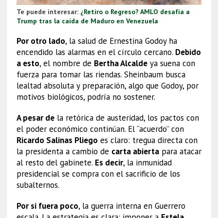
Te puede interesar:
¿Retiro o Regreso? AMLO desafía a
Trump tras la caída de Maduro en Venezuela
Por otro lado
, la salud de Ernestina Godoy ha
encendido las alarmas en el círculo cercano.
Debido
a esto
, el nombre de
Bertha Alcalde
ya suena con
fuerza para tomar las riendas. Sheinbaum busca
lealtad absoluta y preparación, algo que Godoy, por
motivos biológicos, podría no sostener.
A pesar de
la retórica de austeridad, los pactos con
el poder económico continúan. El “acuerdo” con
Ricardo Salinas Pliego
es claro: tregua directa con
la presidenta a cambio de
carta abierta
para atacar
al resto del gabinete.
Es decir
, la inmunidad
presidencial se compra con el sacrificio de los
subalternos.
Por si fuera poco
, la guerra interna en Guerrero
escala. La estrategia es clara: imponer a
Estela