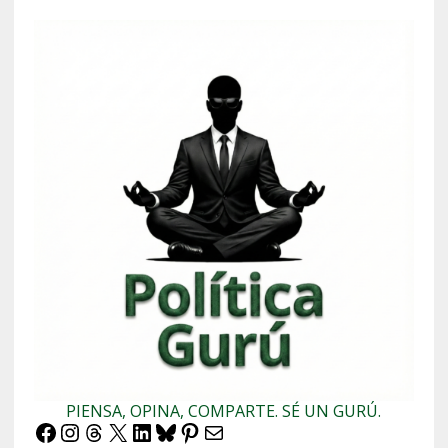
PIENSA, OPINA, COMPARTE. SÉ UN GURÚ.
Facebook
Instagram
Threads
X
LinkedIn
Bluesky
Pinterest
Correo electrónico