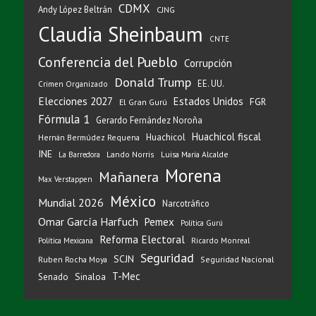
CDMX
Andy López Beltrán
CJNG
Claudia Sheinbaum
CNTE
Conferencia del Pueblo
Corrupción
Donald Trump
EE. UU.
Crimen Organizado
Elecciones 2027
Estados Unidos
FGR
El Gran Gurú
Fórmula 1
Gerardo Fernández Noroña
Huachicol fiscal
Huachicol
Hernán Bermúdez Requena
INE
Lando Norris
Luisa María Alcalde
La Barredora
Morena
Mañanera
Max Verstappen
México
Mundial 2026
Narcotráfico
Omar García Harfuch
Pemex
Política Gurú
Reforma Electoral
Ricardo Monreal
Política Mexicana
Seguridad
SCJN
Ruben Rocha Moya
Seguridad Nacional
T-Mec
Sinaloa
Senado