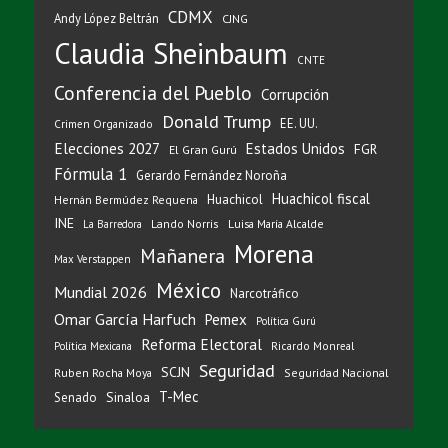
CDMX
Andy López Beltrán
CJNG
Claudia Sheinbaum
CNTE
Conferencia del Pueblo
Corrupción
Donald Trump
EE. UU.
Crimen Organizado
Elecciones 2027
Estados Unidos
FGR
El Gran Gurú
Fórmula 1
Gerardo Fernández Noroña
Huachicol fiscal
Huachicol
Hernán Bermúdez Requena
INE
Lando Norris
Luisa María Alcalde
La Barredora
Morena
Mañanera
Max Verstappen
México
Mundial 2026
Narcotráfico
Omar García Harfuch
Pemex
Política Gurú
Reforma Electoral
Ricardo Monreal
Política Mexicana
Seguridad
SCJN
Ruben Rocha Moya
Seguridad Nacional
T-Mec
Sinaloa
Senado