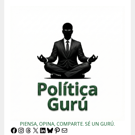
PIENSA, OPINA, COMPARTE. SÉ UN GURÚ.
Facebook
Instagram
Threads
X
LinkedIn
Bluesky
Pinterest
Correo electrónico