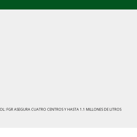
E AGOSTO: CINCO FRENTES BAJO EXAMEN
IENTRAS EL HUACHICOL FISCAL GOLPEA SU IMAGEN
ESTACIÓN, VIVIENDA Y DEBATE SOBRE LAS AUDIENCIAS