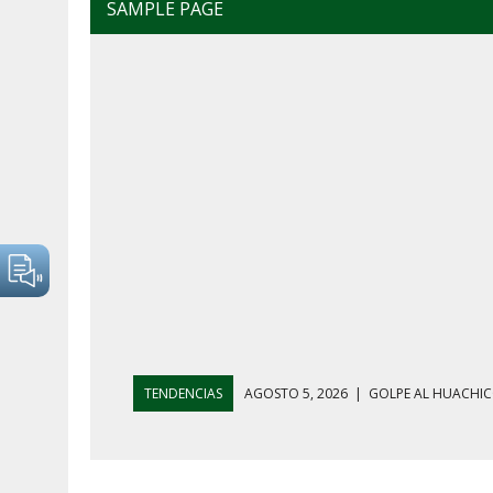
SAMPLE PAGE
TENDENCIAS
AGOSTO 4, 2026
|
MAÑANERA DEL 4 D
AGOSTO 5, 2026
|
HARFUCH RESPALDA A LA MARINA M
AGOSTO 5, 2026
|
MAÑANERA DEL 5 DE AGOSTO: REFOR