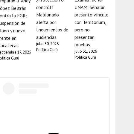
mparan a “Andy”
control?
UNAM: Señalan
ópez Beltrán
Maldonado
presunto vínculo
ontra la FGR:
alerta por
con Territorium,
uspensión de
lineamientos de
pero no
lano y nuevo
audiencias
presentan
rente en
julio 30, 2026
pruebas
Zacatecas
Política Gurú
julio 31, 2026
eptiembre 17, 2025
Política Gurú
olítica Gurú