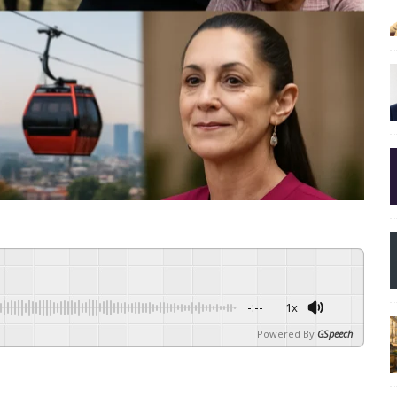
-:--
1x
Powered By
GSpeech