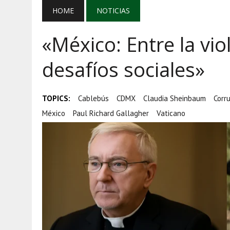
AGOSTO 5, 2026
|
EL GRAN GURÚ: BECAS CON REMITE
HOME
NOTICIAS
AGOSTO 5, 2026
|
TRANSPARENCIA, HUACHICOL Y EX
«México: Entre la vio
AGOSTO 5, 2026
|
GOLPE AL HUACHICOL: FGR ASEGUR
desafíos sociales»
TOPICS:
Cablebús
CDMX
Claudia Sheinbaum
Corr
México
Paul Richard Gallagher
Vaticano