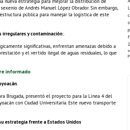
A
 nueva estrategia para mejorar la distribución de
 sexenio de Andrés Manuel López Obrador. Sin embargo,
L
estructura pública para manejar la logística de este
c
s
p
 irregulares y contaminación
:.
f
ógicamente significativas, enfrentan amenazas debido a
s
restación y el vertido ilegal de aguas residuales, lo que
P
re informado
Coyoacán
.
ara Brugada, presentó el proyecto para la Línea 4 del
yoacán con Ciudad Universitaria. Este nuevo transporte
su estrategia frente a Estados Unidos