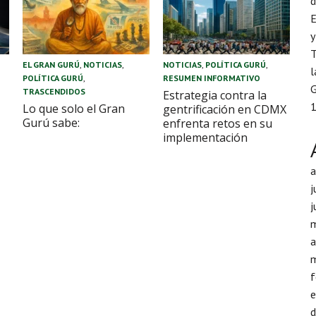
d
E
y
T
EL GRAN GURÚ
,
NOTICIAS
,
NOTICIAS
,
POLÍTICA GURÚ
,
l
POLÍTICA GURÚ
,
RESUMEN INFORMATIVO
G
TRASCENDIDOS
Estrategia contra la
1
Lo que solo el Gran
gentrificación en CDMX
Gurú sabe:
enfrenta retos en su
implementación
j
j
a
f
d