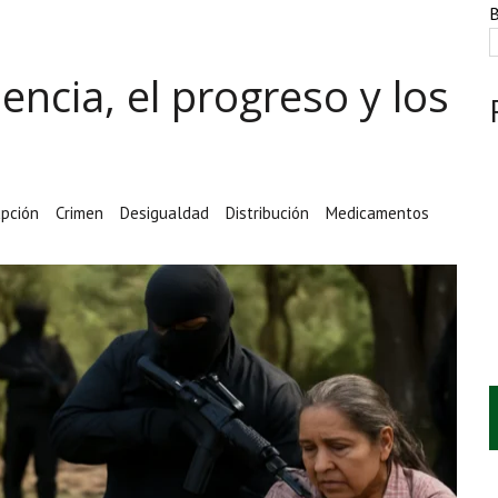
NTE, HUACHICOL INDUSTRIAL Y UNA LEY BAJO CERO
B
AMEN DE LA UNAM MARCAN LA JORNADA
lencia, el progreso y los
A CUATRO CENTROS Y HASTA 1.1 MILLONES DE LITROS
upción
Crimen
Desigualdad
Distribución
Medicamentos