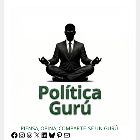
PIENSA, OPINA, COMPARTE. SÉ UN GURÚ.
Facebook
Instagram
Threads
X
LinkedIn
Bluesky
Pinterest
Correo electrónico