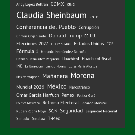
CDMX
Andy López Beltrán
CJNG
Claudia Sheinbaum
CNTE
Conferencia del Pueblo
Corrupción
Donald Trump
EE. UU.
Crimen Organizado
Elecciones 2027
Estados Unidos
FGR
El Gran Gurú
Fórmula 1
Gerardo Fernández Noroña
Huachicol fiscal
Huachicol
Hernán Bermúdez Requena
INE
Lando Norris
Luisa María Alcalde
La Barredora
Morena
Mañanera
Max Verstappen
México
Mundial 2026
Narcotráfico
Omar García Harfuch
Pemex
Política Gurú
Reforma Electoral
Ricardo Monreal
Política Mexicana
Seguridad
SCJN
Ruben Rocha Moya
Seguridad Nacional
T-Mec
Sinaloa
Senado