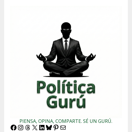
PIENSA, OPINA, COMPARTE. SÉ UN GURÚ.
Facebook
Instagram
Threads
X
LinkedIn
Bluesky
Pinterest
Correo electrónico