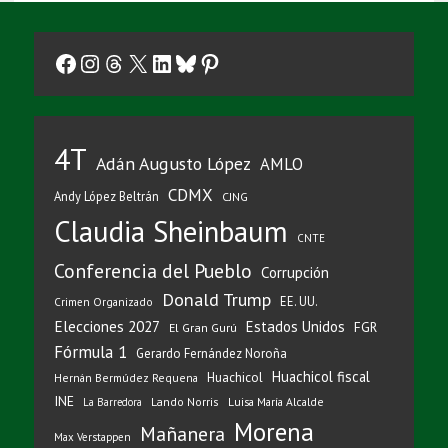
Facebook
Instagram
Threads
X
LinkedIn
Bluesky
Pinterest
4T
Adán Augusto López
AMLO
CDMX
Andy López Beltrán
CJNG
Claudia Sheinbaum
CNTE
Conferencia del Pueblo
Corrupción
Donald Trump
EE. UU.
Crimen Organizado
Elecciones 2027
Estados Unidos
FGR
El Gran Gurú
Fórmula 1
Gerardo Fernández Noroña
Huachicol fiscal
Huachicol
Hernán Bermúdez Requena
INE
Lando Norris
Luisa María Alcalde
La Barredora
Morena
Mañanera
Max Verstappen