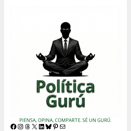
PIENSA, OPINA, COMPARTE. SÉ UN GURÚ.
Facebook
Instagram
Threads
X
LinkedIn
Bluesky
Pinterest
Correo electrónico