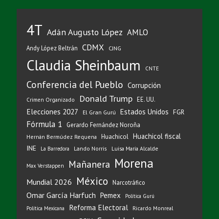
4T
Adán Augusto López
AMLO
CDMX
Andy López Beltrán
CJNG
Claudia Sheinbaum
CNTE
Conferencia del Pueblo
Corrupción
Donald Trump
EE. UU.
Crimen Organizado
Elecciones 2027
Estados Unidos
FGR
El Gran Gurú
Fórmula 1
Gerardo Fernández Noroña
Huachicol fiscal
Huachicol
Hernán Bermúdez Requena
INE
Lando Norris
Luisa María Alcalde
La Barredora
Morena
Mañanera
Max Verstappen
México
Mundial 2026
Narcotráfico
Omar García Harfuch
Pemex
Política Gurú
Reforma Electoral
Ricardo Monreal
Política Mexicana