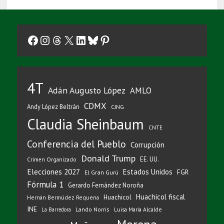
Facebook
Instagram
Threads
X
LinkedIn
Bluesky
Pinterest
4T
Adán Augusto López
AMLO
CDMX
Andy López Beltrán
CJNG
Claudia Sheinbaum
CNTE
Conferencia del Pueblo
Corrupción
Donald Trump
EE. UU.
Crimen Organizado
Elecciones 2027
Estados Unidos
FGR
El Gran Gurú
Fórmula 1
Gerardo Fernández Noroña
Huachicol fiscal
Huachicol
Hernán Bermúdez Requena
INE
Lando Norris
Luisa María Alcalde
La Barredora