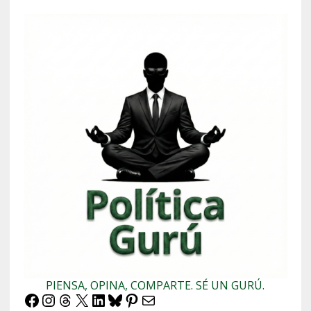
PIENSA, OPINA, COMPARTE. SÉ UN GURÚ.
Facebook
Instagram
Threads
X
LinkedIn
Bluesky
Pinterest
Correo electrónico