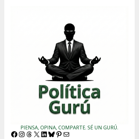
PIENSA, OPINA, COMPARTE. SÉ UN GURÚ.
Facebook
Instagram
Threads
X
LinkedIn
Bluesky
Pinterest
Correo electrónico