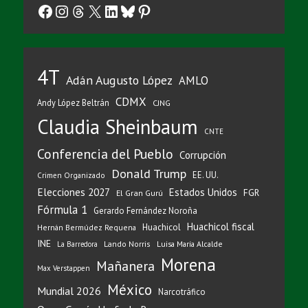
Facebook
Instagram
Threads
X
LinkedIn
Bluesky
Pinterest
4T
Adán Augusto López
AMLO
CDMX
Andy López Beltrán
CJNG
Claudia Sheinbaum
CNTE
Conferencia del Pueblo
Corrupción
Donald Trump
EE. UU.
Crimen Organizado
Elecciones 2027
Estados Unidos
FGR
El Gran Gurú
Fórmula 1
Gerardo Fernández Noroña
Huachicol fiscal
Huachicol
Hernán Bermúdez Requena
INE
Lando Norris
Luisa María Alcalde
La Barredora
Morena
Mañanera
Max Verstappen
México
Mundial 2026
Narcotráfico