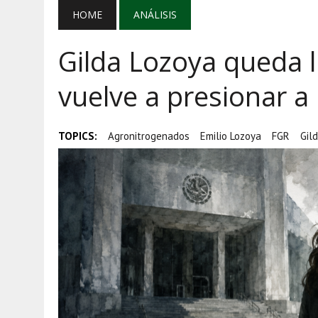
AGOSTO 5, 2026
|
EL GRAN GURÚ: BECAS CON REMITE
HOME
ANÁLISIS
AGOSTO 5, 2026
|
TRANSPARENCIA, HUACHICOL Y EX
Gilda Lozoya queda 
AGOSTO 5, 2026
|
GOLPE AL HUACHICOL: FGR ASEGUR
vuelve a presionar a
TOPICS:
Agronitrogenados
Emilio Lozoya
FGR
Gil