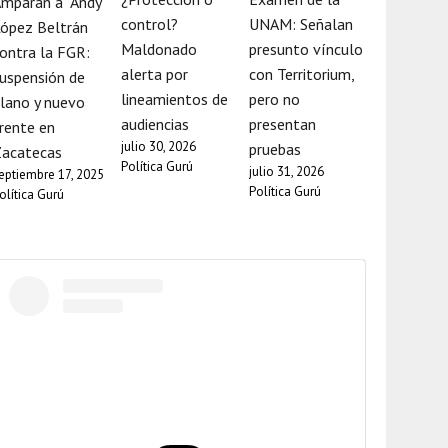
mparan a “Andy”
control?
UNAM: Señalan
ópez Beltrán
Maldonado
presunto vínculo
ontra la FGR:
alerta por
con Territorium,
uspensión de
lineamientos de
pero no
lano y nuevo
audiencias
presentan
rente en
julio 30, 2026
pruebas
Zacatecas
Política Gurú
julio 31, 2026
eptiembre 17, 2025
Política Gurú
olítica Gurú