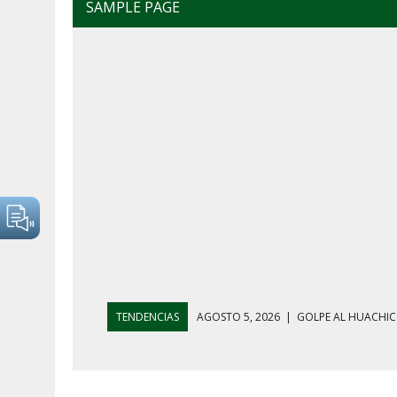
SAMPLE PAGE
TENDENCIAS
AGOSTO 4, 2026
|
MAÑANERA DEL 4 D
AGOSTO 5, 2026
|
HARFUCH RESPALDA A LA MARINA M
AGOSTO 5, 2026
|
MAÑANERA DEL 5 DE AGOSTO: REFOR