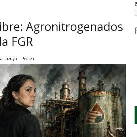
NTE, HUACHICOL INDUSTRIAL Y UNA LEY BAJO CERO
B
AMEN DE LA UNAM MARCAN LA JORNADA
libre: Agronitrogenados
A CUATRO CENTROS Y HASTA 1.1 MILLONES DE LITROS
 la FGR
da Lozoya
Pemex