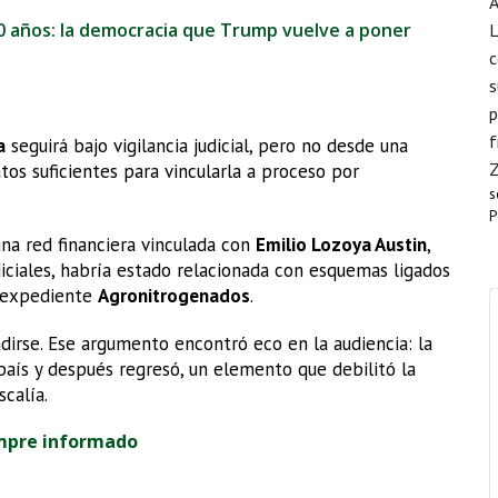
A
0 años: la democracia que Trump vuelve a poner
L
c
s
p
f
a
seguirá bajo vigilancia judicial, pero no desde una
atos suficientes para vincularla a proceso por
s
P
na red financiera vinculada con
Emilio Lozoya Austin
,
diciales, habría estado relacionada con esquemas ligados
l expediente
Agronitrogenados
.
dirse. Ese argumento encontró eco en la audiencia: la
país y después regresó, un elemento que debilitó la
scalía.
mpre informado