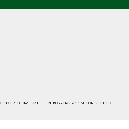
E AGOSTO: CINCO FRENTES BAJO EXAMEN
IENTRAS EL HUACHICOL FISCAL GOLPEA SU IMAGEN
ESTACIÓN, VIVIENDA Y DEBATE SOBRE LAS AUDIENCIAS