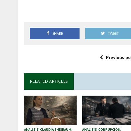
Gilda Lozoya Agronitrogen
SHARE
TWEET
Previous po
RELATED ARTICLES
ANÁLISIS
,
CLAUDIA SHEIBAUM
,
ANÁLISIS
,
CORRUPCIÓN
,