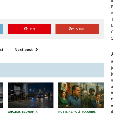
d
E
ados
y
T
l
PIN
SHARE
G
1
st
Next post
j
j
a
f
d
ANÁLISIS
,
ECONOMÍA
,
NOTICIAS
,
POLÍTICA GURÚ
,