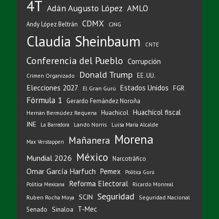
4T
Adán Augusto López
AMLO
CDMX
Andy López Beltrán
CJNG
Claudia Sheinbaum
CNTE
Conferencia del Pueblo
Corrupción
Donald Trump
EE. UU.
Crimen Organizado
Elecciones 2027
Estados Unidos
FGR
El Gran Gurú
Fórmula 1
Gerardo Fernández Noroña
Huachicol fiscal
Huachicol
Hernán Bermúdez Requena
INE
Lando Norris
Luisa María Alcalde
La Barredora
Morena
Mañanera
Max Verstappen
México
Mundial 2026
Narcotráfico
Omar García Harfuch
Pemex
Política Gurú
Reforma Electoral
Ricardo Monreal
Política Mexicana
Seguridad
SCJN
Ruben Rocha Moya
Seguridad Nacional
T-Mec
Sinaloa
Senado