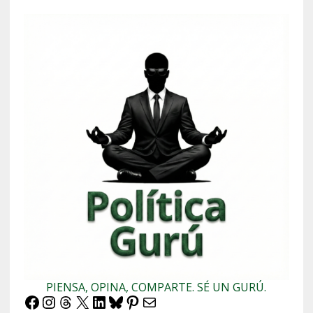
PIENSA, OPINA, COMPARTE. SÉ UN GURÚ.
Facebook
Instagram
Threads
X
LinkedIn
Bluesky
Pinterest
Correo electrónico