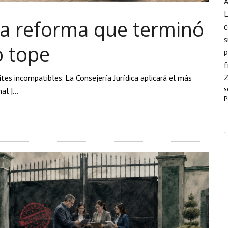
A
L
la reforma que terminó
c
s
o tope
p
f
tes incompatibles. La Consejería Jurídica aplicará el más
s
nal |…
P