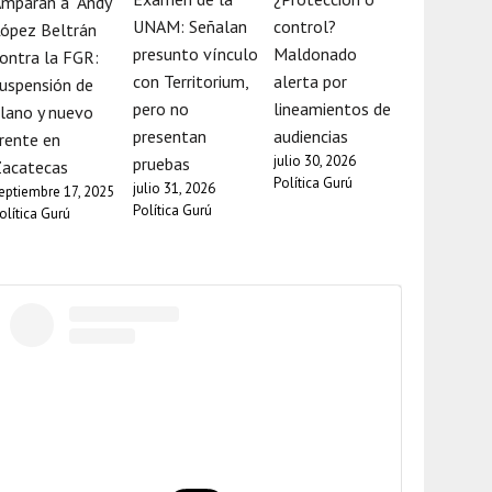
mparan a “Andy”
UNAM: Señalan
control?
ópez Beltrán
presunto vínculo
Maldonado
ontra la FGR:
con Territorium,
alerta por
uspensión de
pero no
lineamientos de
lano y nuevo
presentan
audiencias
rente en
julio 30, 2026
pruebas
Zacatecas
Política Gurú
julio 31, 2026
eptiembre 17, 2025
Política Gurú
olítica Gurú