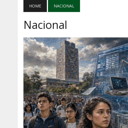
AGOSTO 5, 2026
|
MAÑANERA DEL 5 DE AGOSTO: REFOR
HOME
NACIONAL
AGOSTO 5, 2026
|
EL GRAN GURÚ: BECAS CON REMITE
Nacional
AGOSTO 5, 2026
|
TRANSPARENCIA, HUACHICOL Y EX