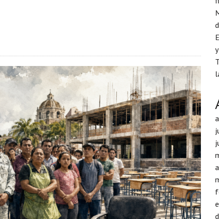
f
M
d
E
y
T
l
j
j
a
f
d