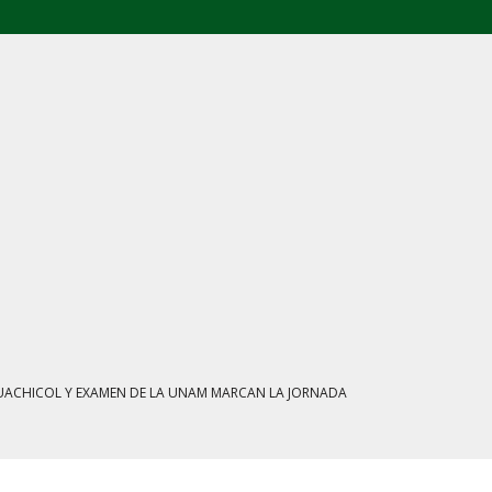
L: FGR ASEGURA CUATRO CENTROS Y HASTA 1.1 MILLONES DE LITROS
ATE MARCAN LA JORNADA EN MÉXICO
IENTRAS EL HUACHICOL FISCAL GOLPEA SU IMAGEN