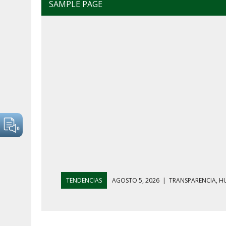
SAMPLE PAGE
TENDENCIAS
AGOSTO 5, 2026
|
GOLPE AL HUACHICO
AGOSTO 7, 2026
|
AYOTZINAPA, INFLACIÓN Y AGUAC
AGOSTO 5, 2026
|
HARFUCH RESPALDA A LA MARINA M