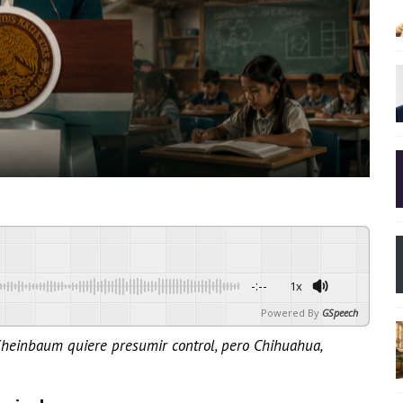
-:--
1x
Powered By
GSpeech
heinbaum quiere presumir control, pero Chihuahua,