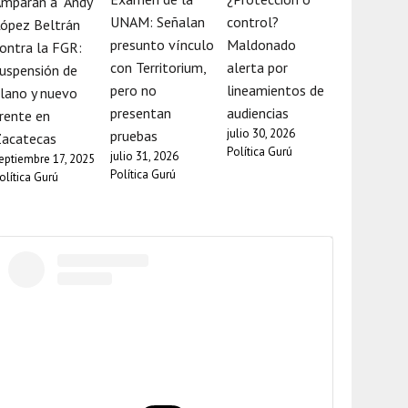
mparan a “Andy”
UNAM: Señalan
control?
ópez Beltrán
presunto vínculo
Maldonado
ontra la FGR:
con Territorium,
alerta por
uspensión de
pero no
lineamientos de
lano y nuevo
presentan
audiencias
rente en
julio 30, 2026
pruebas
Zacatecas
Política Gurú
julio 31, 2026
eptiembre 17, 2025
Política Gurú
olítica Gurú