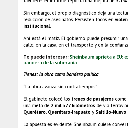
favorece: el informe reporta una mejora de
5.1%
Sin embargo, el propio diagnóstico deja una lectu
reducción de asesinatos. Persisten focos en
violen
institucional
.
Ahí está el matiz. El gobierno puede presumir una
calle, en la casa, en el transporte y en la confianz
Te puede interesar:
Sheinbaum aprieta a EU: e
bandera de la soberanía
Trenes: la obra como bandera política
“La obra avanza sin contratiempos”.
El gabinete colocó los
trenes de pasajeros
como u
una meta de
2 mil 377 kilómetros
de vía ferrovia
Querétaro
,
Querétaro-Irapuato
y
Saltillo-Nuevo
La apuesta es evidente. Sheinbaum quiere converti