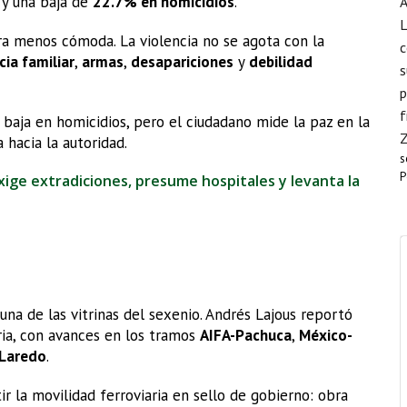
y una baja de
22.7% en homicidios
.
A
L
ra menos cómoda. La violencia no se agota con la
c
cia familiar
,
armas
,
desapariciones
y
debilidad
s
p
f
 baja en homicidios, pero el ciudadano mide la paz en la
a hacia la autoridad.
s
P
xige extradiciones, presume hospitales y levanta la
na de las vitrinas del sexenio. Andrés Lajous reportó
ria, con avances en los tramos
AIFA-Pachuca
,
México-
 Laredo
.
r la movilidad ferroviaria en sello de gobierno: obra