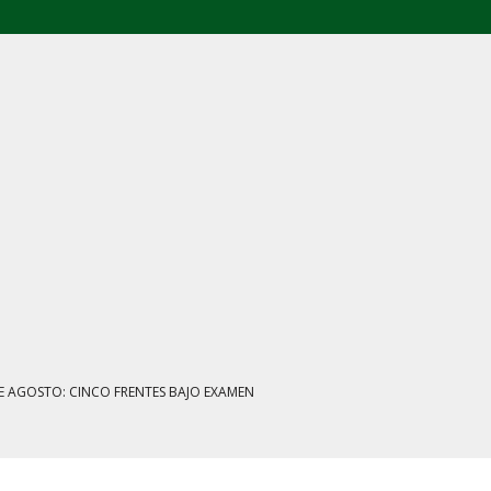
E AGOSTO: CINCO FRENTES BAJO EXAMEN
IENTRAS EL HUACHICOL FISCAL GOLPEA SU IMAGEN
ESTACIÓN, VIVIENDA Y DEBATE SOBRE LAS AUDIENCIAS