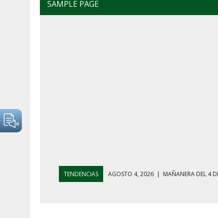
SAMPLE PAGE
TENDENCIAS
AGOSTO 4, 2026
|
MAÑANERA DEL 4 D
AGOSTO 5, 2026
|
HARFUCH RESPALDA A LA MARINA M
AGOSTO 5, 2026
|
MAÑANERA DEL 5 DE AGOSTO: REFOR