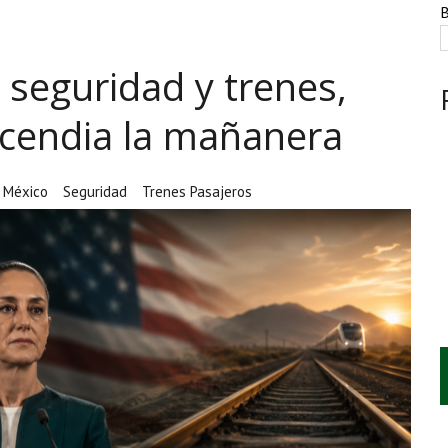
NTE, HUACHICOL INDUSTRIAL Y UNA LEY BAJO CERO
B
AMEN DE LA UNAM MARCAN LA JORNADA
seguridad y trenes,
A CUATRO CENTROS Y HASTA 1.1 MILLONES DE LITROS
ncendia la mañanera
México
Seguridad
Trenes Pasajeros