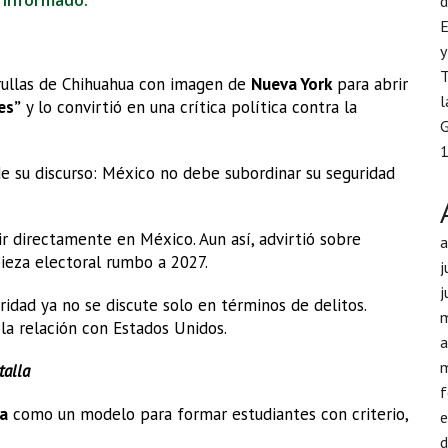
 informado.
d
E
y
T
rullas de Chihuahua con imagen de
Nueva York
para abrir
l
es”
y lo convirtió en una crítica política contra la
G
1
de su discurso: México no debe subordinar su seguridad
 directamente en México. Aun así, advirtió sobre
ieza electoral rumbo a 2027.
j
j
uridad ya no se discute solo en términos de delitos.
 la relación con Estados Unidos.
a
talla
f
a
como un modelo para formar estudiantes con criterio,
d