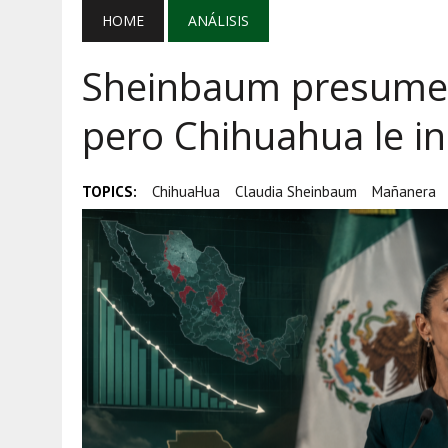
AGOSTO 5, 2026
|
EL GRAN GURÚ: BECAS CON REMITE
HOME
ANÁLISIS
AGOSTO 5, 2026
|
TRANSPARENCIA, HUACHICOL Y EX
Sheinbaum presume 
AGOSTO 5, 2026
|
GOLPE AL HUACHICOL: FGR ASEGUR
pero Chihuahua le i
TOPICS:
ChihuaHua
Claudia Sheinbaum
Mañanera