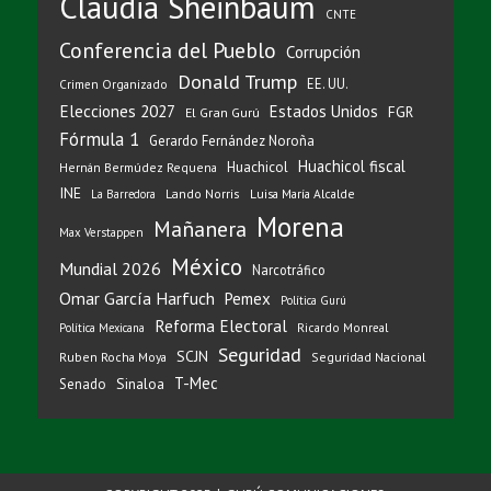
Claudia Sheinbaum
CNTE
Conferencia del Pueblo
Corrupción
Donald Trump
EE. UU.
Crimen Organizado
Elecciones 2027
Estados Unidos
FGR
El Gran Gurú
Fórmula 1
Gerardo Fernández Noroña
Huachicol fiscal
Huachicol
Hernán Bermúdez Requena
INE
Lando Norris
Luisa María Alcalde
La Barredora
Morena
Mañanera
Max Verstappen
México
Mundial 2026
Narcotráfico
Omar García Harfuch
Pemex
Política Gurú
Reforma Electoral
Ricardo Monreal
Política Mexicana
Seguridad
SCJN
Ruben Rocha Moya
Seguridad Nacional
T-Mec
Sinaloa
Senado