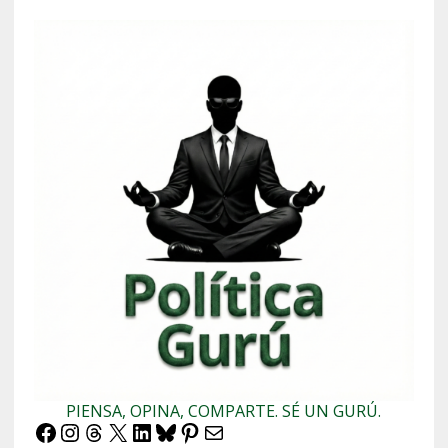
PIENSA, OPINA, COMPARTE. SÉ UN GURÚ.
Facebook
Instagram
Threads
X
LinkedIn
Bluesky
Pinterest
Correo electrónico