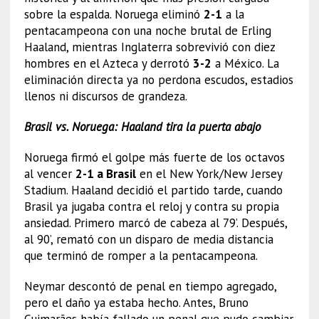
sobre la espalda. Noruega eliminó
2-1
a la
pentacampeona con una noche brutal de Erling
Haaland, mientras Inglaterra sobrevivió con diez
hombres en el Azteca y derrotó
3-2
a México. La
eliminación directa ya no perdona escudos, estadios
llenos ni discursos de grandeza.
Brasil vs. Noruega: Haaland tira la puerta abajo
Noruega firmó el golpe más fuerte de los octavos
al vencer
2-1 a Brasil
en el New York/New Jersey
Stadium. Haaland decidió el partido tarde, cuando
Brasil ya jugaba contra el reloj y contra su propia
ansiedad. Primero marcó de cabeza al 79’. Después,
al 90’, remató con un disparo de media distancia
que terminó de romper a la pentacampeona.
Neymar descontó de penal en tiempo agregado,
pero el daño ya estaba hecho. Antes, Bruno
Guimarães había fallado un penal que pudo cambiar