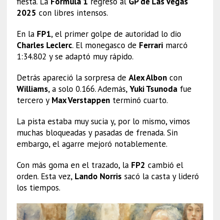
fiesta. La
Fórmula 1
regresó al
GP de Las Vegas
2025
con libres intensos.
En la
FP1
, el primer golpe de autoridad lo dio
Charles Leclerc
. El monegasco de
Ferrari
marcó
1:34.802 y se adaptó muy rápido.
Detrás apareció la sorpresa de
Alex Albon
con
Williams
, a solo 0.166. Además,
Yuki Tsunoda
fue
tercero y
Max Verstappen
terminó cuarto.
La pista estaba muy sucia y, por lo mismo, vimos
muchas bloqueadas y pasadas de frenada. Sin
embargo, el agarre mejoró notablemente.
Con más goma en el trazado, la
FP2
cambió el
orden. Esta vez,
Lando Norris
sacó la casta y lideró
los tiempos.