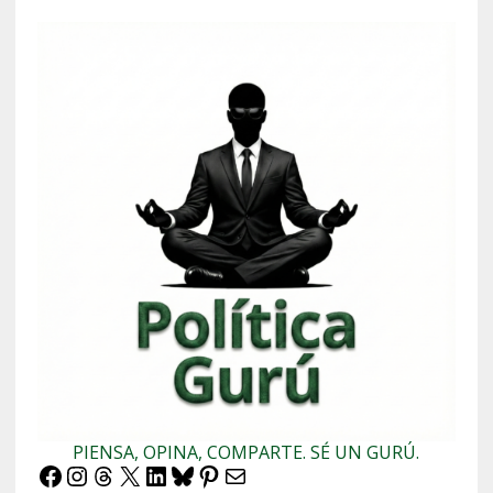
PIENSA, OPINA, COMPARTE. SÉ UN GURÚ.
Facebook
Instagram
Threads
X
LinkedIn
Bluesky
Pinterest
Correo electrónico