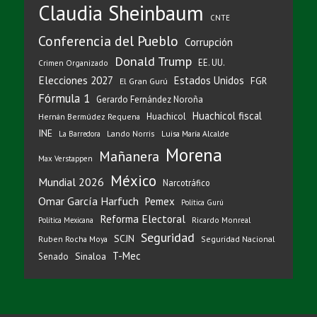
Claudia Sheinbaum
CNTE
Conferencia del Pueblo
Corrupción
Donald Trump
EE. UU.
Crimen Organizado
Elecciones 2027
Estados Unidos
FGR
El Gran Gurú
Fórmula 1
Gerardo Fernández Noroña
Huachicol fiscal
Huachicol
Hernán Bermúdez Requena
INE
Lando Norris
Luisa María Alcalde
La Barredora
Morena
Mañanera
Max Verstappen
México
Mundial 2026
Narcotráfico
Omar García Harfuch
Pemex
Política Gurú
Reforma Electoral
Ricardo Monreal
Política Mexicana
Seguridad
SCJN
Ruben Rocha Moya
Seguridad Nacional
T-Mec
Sinaloa
Senado