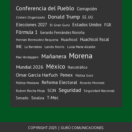
Conferencia del Pueblo
Corrupción
Donald Trump
EE. UU.
Crimen Organizado
Elecciones 2027
Estados Unidos
FGR
El Gran Gurú
Fórmula 1
Gerardo Fernández Noroña
Huachicol fiscal
Huachicol
Hernán Bermúdez Requena
INE
Lando Norris
Luisa María Alcalde
La Barredora
Morena
Mañanera
Max Verstappen
México
Mundial 2026
Narcotráfico
Omar García Harfuch
Pemex
Política Gurú
Reforma Electoral
Ricardo Monreal
Política Mexicana
Seguridad
SCJN
Ruben Rocha Moya
Seguridad Nacional
T-Mec
Sinaloa
Senado
COPYRIGHT 2025 | GURÚ COMUNICACIONES.