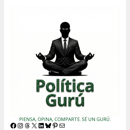
PIENSA, OPINA, COMPARTE. SÉ UN GURÚ.
Facebook
Instagram
Threads
X
LinkedIn
Bluesky
Pinterest
Correo electrónico