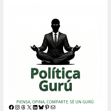
PIENSA, OPINA, COMPARTE. SÉ UN GURÚ.
Facebook
Instagram
Threads
X
LinkedIn
Bluesky
Pinterest
Correo electrónico