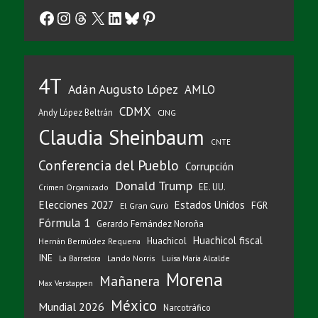
Facebook
Instagram
Threads
X
LinkedIn
Bluesky
Pinterest
4T
Adán Augusto López
AMLO
CDMX
Andy López Beltrán
CJNG
Claudia Sheinbaum
CNTE
Conferencia del Pueblo
Corrupción
Donald Trump
EE. UU.
Crimen Organizado
Elecciones 2027
Estados Unidos
FGR
El Gran Gurú
Fórmula 1
Gerardo Fernández Noroña
Huachicol fiscal
Huachicol
Hernán Bermúdez Requena
INE
Lando Norris
Luisa María Alcalde
La Barredora
Morena
Mañanera
Max Verstappen
México
Mundial 2026
Narcotráfico