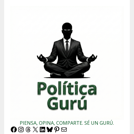
PIENSA, OPINA, COMPARTE. SÉ UN GURÚ.
Facebook
Instagram
Threads
X
LinkedIn
Bluesky
Pinterest
Correo electrónico