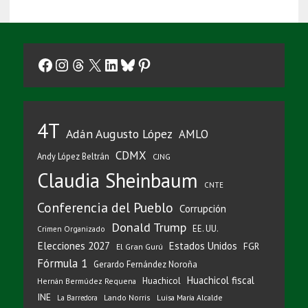
Facebook
Instagram
Threads
X
LinkedIn
Bluesky
Pinterest
4T
Adán Augusto López
AMLO
CDMX
Andy López Beltrán
CJNG
Claudia Sheinbaum
CNTE
Conferencia del Pueblo
Corrupción
Donald Trump
EE. UU.
Crimen Organizado
Elecciones 2027
Estados Unidos
FGR
El Gran Gurú
Fórmula 1
Gerardo Fernández Noroña
Huachicol fiscal
Huachicol
Hernán Bermúdez Requena
INE
Lando Norris
Luisa María Alcalde
La Barredora