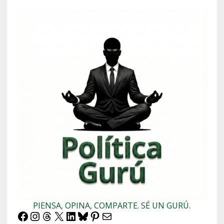
PIENSA, OPINA, COMPARTE. SÉ UN GURÚ.
Facebook
Instagram
Threads
X
LinkedIn
Bluesky
Pinterest
Correo electrónico