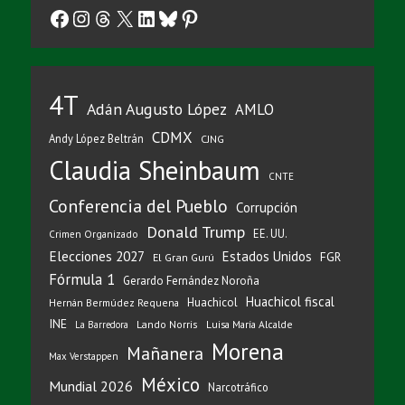
Facebook
Instagram
Threads
X
LinkedIn
Bluesky
Pinterest
4T
Adán Augusto López
AMLO
CDMX
Andy López Beltrán
CJNG
Claudia Sheinbaum
CNTE
Conferencia del Pueblo
Corrupción
Donald Trump
EE. UU.
Crimen Organizado
Elecciones 2027
Estados Unidos
FGR
El Gran Gurú
Fórmula 1
Gerardo Fernández Noroña
Huachicol fiscal
Huachicol
Hernán Bermúdez Requena
INE
Lando Norris
Luisa María Alcalde
La Barredora
Morena
Mañanera
Max Verstappen
México
Mundial 2026
Narcotráfico