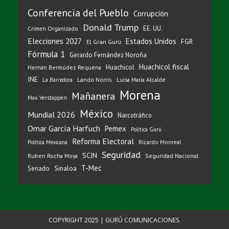
Conferencia del Pueblo
Corrupción
Donald Trump
EE. UU.
Crimen Organizado
Elecciones 2027
Estados Unidos
FGR
El Gran Gurú
Fórmula 1
Gerardo Fernández Noroña
Huachicol fiscal
Huachicol
Hernán Bermúdez Requena
INE
Lando Norris
Luisa María Alcalde
La Barredora
Morena
Mañanera
Max Verstappen
México
Mundial 2026
Narcotráfico
Omar García Harfuch
Pemex
Política Gurú
Reforma Electoral
Ricardo Monreal
Política Mexicana
Seguridad
SCJN
Ruben Rocha Moya
Seguridad Nacional
T-Mec
Sinaloa
Senado
COPYRIGHT 2025 | GURÚ COMUNICACIONES.