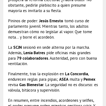
obstante, pedirle plebiscito a quien presume
mayoría es invitarlo a su fiesta.
Pininos de poder:
Jesús Ernesto
tomó curso de
parlamento juvenil. Mientras tanto, los adultos
demuestran cómo no legislar al vapor. Que tome
nota… y borre el acordeón.
La
SCJN
sesionó en sede alterna por la marcha.
Además,
Lenia Batres
pide oficinas más grandes
para
79 colaboradores
. Austeridad, pero con buena
ventilación.
Finalmente, tras la explosión en
La Concordia
,
endurecen reglas para pipas;
ASEA
multa y
Pemex
revisa
Gas Bienestar
. La seguridad no es discurso: es
válvula, bitácora y supervisión.
En resumen, entre incendios, acordeones y selfies,
el poder presume orden mientras gestiona crisis. Y