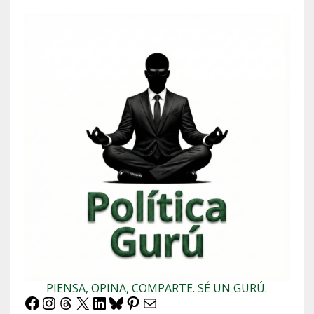
PIENSA, OPINA, COMPARTE. SÉ UN GURÚ.
Facebook
Instagram
Threads
X
LinkedIn
Bluesky
Pinterest
Correo electrónico