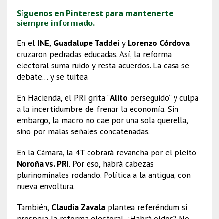
Síguenos en Pinterest para mantenerte
siempre informado.
En el
INE
,
Guadalupe Taddei
y
Lorenzo Córdova
cruzaron pedradas educadas. Así, la reforma
electoral suma ruido y resta acuerdos. La casa se
debate… y se tuitea.
En Hacienda, el PRI grita “
Alito
perseguido” y culpa
a la incertidumbre de frenar la economía. Sin
embargo, la macro no cae por una sola querella,
sino por malas señales concatenadas.
En la Cámara, la 4T cobrará revancha por el pleito
Noroña vs. PRI
. Por eso, habrá cabezas
plurinominales rodando. Política a la antigua, con
nueva envoltura.
También,
Claudia Zavala
plantea referéndum si
prospera la reforma electoral. ¿Habrá oídos? No