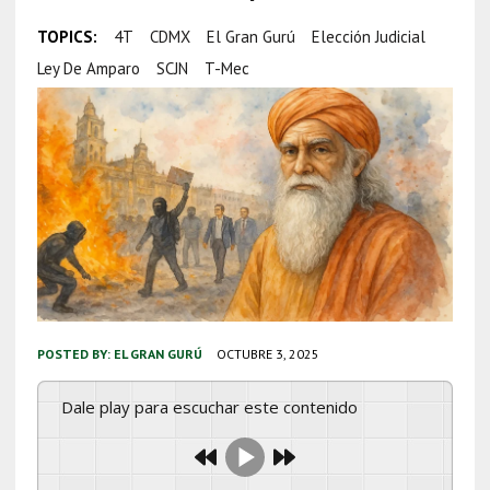
TOPICS:
4T
CDMX
El Gran Gurú
Elección Judicial
Ley De Amparo
SCJN
T-Mec
POSTED BY:
EL GRAN GURÚ
OCTUBRE 3, 2025
Dale play para escuchar este contenido