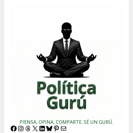
PIENSA, OPINA, COMPARTE. SÉ UN GURÚ.
Facebook
Instagram
Threads
X
LinkedIn
Bluesky
Pinterest
Correo electrónico