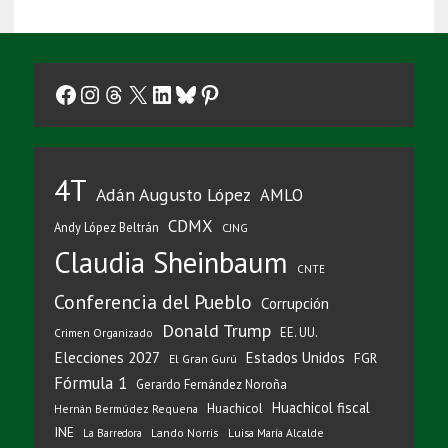
Facebook
Instagram
Threads
X
LinkedIn
Bluesky
Pinterest
4T
Adán Augusto López
AMLO
CDMX
Andy López Beltrán
CJNG
Claudia Sheinbaum
CNTE
Conferencia del Pueblo
Corrupción
Donald Trump
EE. UU.
Crimen Organizado
Elecciones 2027
Estados Unidos
FGR
El Gran Gurú
Fórmula 1
Gerardo Fernández Noroña
Huachicol fiscal
Huachicol
Hernán Bermúdez Requena
INE
Lando Norris
Luisa María Alcalde
La Barredora