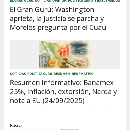
EL GRAN GURÚ
,
NOTICIAS
,
OPINIÓN
,
POLÍTICA GURÚ
,
TRASCENDIDOS
El Gran Gurú: Washington
aprieta, la justicia se parcha y
Morelos pregunta por el Cuau
NOTICIAS
,
POLÍTICA GURÚ
,
RESUMEN INFORMATIVO
Resumen informativo: Banamex
25%, inflación, extorsión, Narda y
nota a EU (24/09/2025)
Buscar