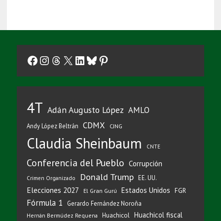
Facebook
Instagram
Threads
X
LinkedIn
Bluesky
Pinterest
4T
Adán Augusto López
AMLO
CDMX
Andy López Beltrán
CJNG
Claudia Sheinbaum
CNTE
Conferencia del Pueblo
Corrupción
Donald Trump
EE. UU.
Crimen Organizado
Elecciones 2027
Estados Unidos
FGR
El Gran Gurú
Fórmula 1
Gerardo Fernández Noroña
Huachicol fiscal
Huachicol
Hernán Bermúdez Requena