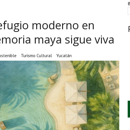
NTE, HUACHICOL INDUSTRIAL Y UNA LEY BAJO CERO
B
AMEN DE LA UNAM MARCAN LA JORNADA
efugio moderno en
A CUATRO CENTROS Y HASTA 1.1 MILLONES DE LITROS
moria maya sigue viva
ostenible
Turismo Cultural
Yucatán