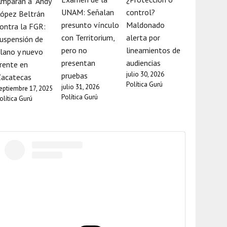
mparan a “Andy”
UNAM: Señalan
control?
ópez Beltrán
presunto vínculo
Maldonado
ontra la FGR:
con Territorium,
alerta por
uspensión de
pero no
lineamientos de
lano y nuevo
presentan
audiencias
rente en
julio 30, 2026
pruebas
Zacatecas
Política Gurú
julio 31, 2026
eptiembre 17, 2025
Política Gurú
olítica Gurú