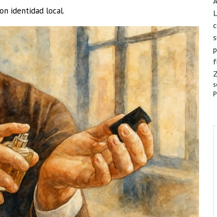
A
on identidad local.
L
c
s
p
f
s
P