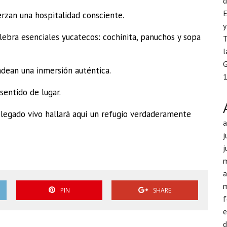
d
E
erzan una hospitalidad consciente.
y
ebra esenciales yucatecos: cochinita, panuchos y sopa
T
l
G
ndean una inmersión auténtica.
1
sentido de lugar.
 legado vivo hallará aquí un refugio verdaderamente
j
j
a
PIN
SHARE
f
d