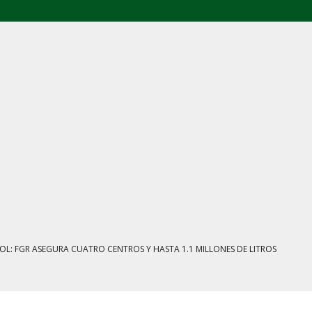
E AGOSTO: CINCO FRENTES BAJO EXAMEN
IENTRAS EL HUACHICOL FISCAL GOLPEA SU IMAGEN
ESTACIÓN, VIVIENDA Y DEBATE SOBRE LAS AUDIENCIAS