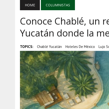
AGOSTO 5, 2026
|
EL GRAN GURÚ: BECAS CON REMITE
HOME
COLUMNISTAS
AGOSTO 5, 2026
|
TRANSPARENCIA, HUACHICOL Y EX
Conoce Chablé, un r
AGOSTO 5, 2026
|
GOLPE AL HUACHICOL: FGR ASEGUR
Yucatán donde la me
TOPICS:
Chablé Yucatán
Hoteles De México
Lujo S