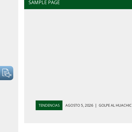
SAMPLE PAGE
TENDENCIAS
AGOSTO 4, 2026
|
MAÑANERA DEL 4 D
AGOSTO 5, 2026
|
HARFUCH RESPALDA A LA MARINA M
AGOSTO 5, 2026
|
MAÑANERA DEL 5 DE AGOSTO: REFOR