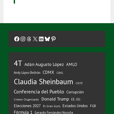
Facebook
Instagram
Threads
X
LinkedIn
Bluesky
Pinterest
4T
Adán Augusto López
AMLO
CDMX
Andy López Beltrán
CJNG
Claudia Sheinbaum
CNTE
Conferencia del Pueblo
Corrupción
Donald Trump
EE. UU.
Crimen Organizado
Elecciones 2027
Estados Unidos
FGR
El Gran Gurú
Fórmula 1
Gerardo Fernández Noroña