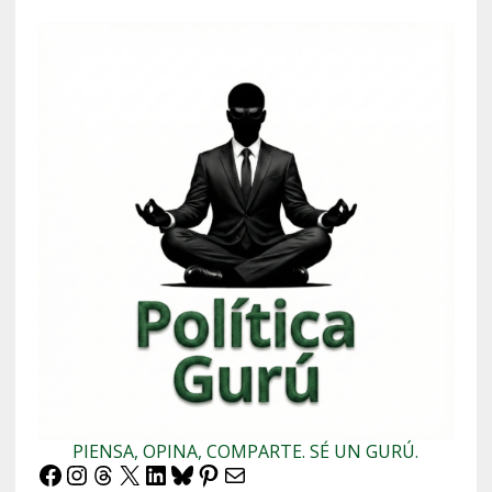
PIENSA, OPINA, COMPARTE. SÉ UN GURÚ.
Facebook
Instagram
Threads
X
LinkedIn
Bluesky
Pinterest
Correo electrónico